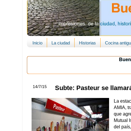
Inicio
La ciudad
Historias
Cocina antig
Buen
14/7/15
Subte: Pasteur se llama
La estac
AMIA, tr
que agre
Mutual I
del paí