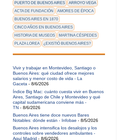
PUERTO DE BUENOS AIRES
ARROYO VEGA
ACTA DE FUNDACIÓN
AMORES DE ÉPOCA
BUENOS AIRES EN 1870
CINCO AÑOS EN BUENOS AIRES
HISTORIA DE MUSEOS
MARTINA CÉSPEDES
PLAZA LOREA
¿EXISTIÓ BUENOS AIRES?
Vivir y trabajar en Montevideo, Santiago o
Buenos Aires: qué ciudad ofrece mejores
salarios y menor costo de vida - La
Gaceta
- 8/6/2026
Índice Big Mac: cuánto cuesta vivir en Buenos
Aires, Santiago de Chile y Montevideo y qué
capital sudamericana conviene más -
TN
- 8/6/2026
Buenos Aires tiene doce nuevos Bares
Notables: dónde están - Infobae
- 8/5/2026
Buenos Aires intensifica los desalojos y los
controles sobre vendedores ambulantes -
Aquí Madrid
- 8/6/2026