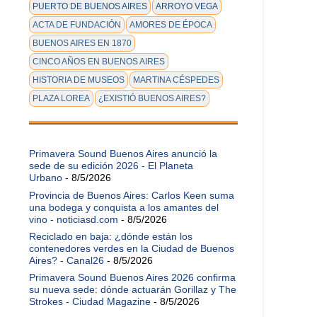
PUERTO DE BUENOS AIRES
ARROYO VEGA
ACTA DE FUNDACIÓN
AMORES DE ÉPOCA
BUENOS AIRES EN 1870
CINCO AÑOS EN BUENOS AIRES
HISTORIA DE MUSEOS
MARTINA CÉSPEDES
PLAZA LOREA
¿EXISTIÓ BUENOS AIRES?
Primavera Sound Buenos Aires anunció la
sede de su edición 2026 - El Planeta
Urbano
- 8/5/2026
Provincia de Buenos Aires: Carlos Keen suma
una bodega y conquista a los amantes del
vino - noticiasd.com
- 8/5/2026
Reciclado en baja: ¿dónde están los
contenedores verdes en la Ciudad de Buenos
Aires? - Canal26
- 8/5/2026
Primavera Sound Buenos Aires 2026 confirma
su nueva sede: dónde actuarán Gorillaz y The
Strokes - Ciudad Magazine
- 8/5/2026