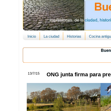
Inicio
La ciudad
Historias
Cocina antig
Buen
13/7/15
ONG junta firma para pr