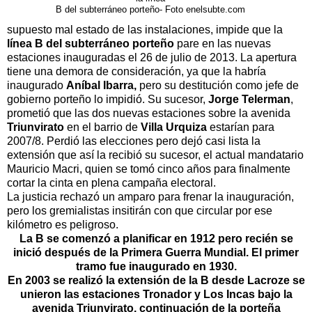
B del subterráneo porteño- Foto enelsubte.com
supuesto mal estado de las instalaciones, impide que la
línea B del subterráneo porteño
pare en las nuevas
estaciones inauguradas el 26 de julio de 2013. La apertura
tiene una demora de consideración, ya que la habría
inaugurado
Aníbal Ibarra,
pero su destitución como jefe de
gobierno porteño lo impidió. Su sucesor,
Jorge Telerman
,
prometió que las dos nuevas estaciones sobre la avenida
Triunvirato
en el barrio de
Villa Urquiza
estarían para
2007/8. Perdió las elecciones pero dejó casi lista la
extensión que así la recibió su sucesor, el actual mandatario
Mauricio Macri, quien se tomó cinco años para finalmente
cortar la cinta en plena campaña electoral.
La justicia rechazó un amparo para frenar la inauguración,
pero los gremialistas insitirán con que circular por ese
kilómetro es peligroso.
La B se comenzó a planificar en 1912 pero recién se
inició después de la Primera Guerra Mundial. El primer
tramo fue inaugurado en 1930.
En 2003 se realizó la extensión de la B desde Lacroze se
unieron las estaciones Tronador y Los Incas bajo la
avenida Triunvirato, continuación de la porteña