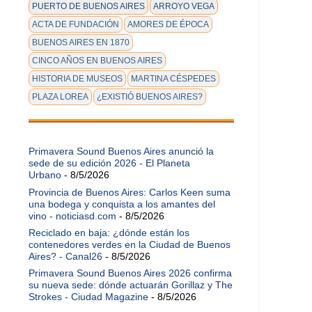
PUERTO DE BUENOS AIRES
ARROYO VEGA
ACTA DE FUNDACIÓN
AMORES DE ÉPOCA
BUENOS AIRES EN 1870
CINCO AÑOS EN BUENOS AIRES
HISTORIA DE MUSEOS
MARTINA CÉSPEDES
PLAZA LOREA
¿EXISTIÓ BUENOS AIRES?
Primavera Sound Buenos Aires anunció la
sede de su edición 2026 - El Planeta
Urbano
- 8/5/2026
Provincia de Buenos Aires: Carlos Keen suma
una bodega y conquista a los amantes del
vino - noticiasd.com
- 8/5/2026
Reciclado en baja: ¿dónde están los
contenedores verdes en la Ciudad de Buenos
Aires? - Canal26
- 8/5/2026
Primavera Sound Buenos Aires 2026 confirma
su nueva sede: dónde actuarán Gorillaz y The
Strokes - Ciudad Magazine
- 8/5/2026