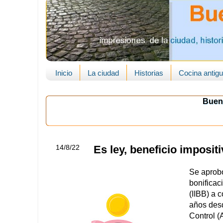
Inicio
La ciudad
Historias
Cocina antig
Buen
14/8/22
Es ley, beneficio imposit
Se aprobó
bonificac
(IIBB) a 
años desd
Control (