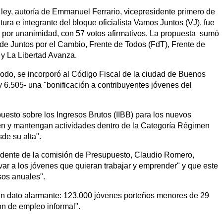
ley, autoría de Emmanuel Ferrario, vicepresidente primero de
atura e integrante del bloque oficialista Vamos Juntos (VJ), fue
por unanimidad, con 57 votos afirmativos. La propuesta sumó
 de Juntos por el Cambio, Frente de Todos (FdT), Frente de
 y La Libertad Avanza.
do, se incorporó al Código Fiscal de la ciudad de Buenos
y 6.505- una "bonificación a contribuyentes jóvenes del
uesto sobre los Ingresos Brutos (IIBB) para los nuevos
cien y mantengan actividades dentro de la Categoría Régimen
de su alta".
sidente de la comisión de Presupuesto, Claudio Romero,
tivar a los jóvenes que quieran trabajar y emprender" y que este
sos anuales".
a un dato alarmante: 123.000 jóvenes porteños menores de 29
n de empleo informal".