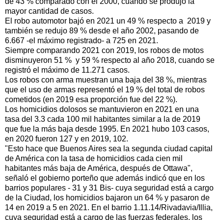
de 43 % comparado con el 2000, cuando se produjo la
mayor cantidad de casos.
El robo automotor bajó en 2021 un 49 % respecto a 2019 y
también se redujo 89 % desde el año 2002, pasando de
6.667 -el máximo registrado- a 725 en 2021.
Siempre comparando 2021 con 2019, los robos de motos
disminuyeron 51 % y 59 % respecto al año 2018, cuando se
registró el máximo de 11.271 casos.
Los robos con arma muestran una baja del 38 %, mientras
que el uso de armas representó el 19 % del total de robos
cometidos (en 2019 esa proporción fue del 22 %).
Los homicidios dolosos se mantuvieron en 2021 en una
tasa del 3.3 cada 100 mil habitantes similar a la de 2019
que fue la más baja desde 1995. En 2021 hubo 103 casos,
en 2020 fueron 127 y en 2019, 102.
"Esto hace que Buenos Aires sea la segunda ciudad capital
de América con la tasa de homicidios cada cien mil
habitantes más baja de América, después de Ottawa",
señaló el gobierno porteño que además indicó que en los
barrios populares - 31 y 31 Bis- cuya seguridad está a cargo
de la Ciudad, los homicidios bajaron un 64 % y pasaron de
14 en 2019 a 5 en 2021. En el barrio 1.11.14/Rivadavia/Illia,
cuya seguridad está a cargo de las fuerzas federales, los