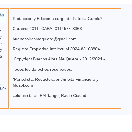
da
Redacción y Edición a cargo de Patricia García*
Caracas 4011- CABA- 0114574-3366
e
e
buenosairesmequiere@gmail.com
ó
Registro Propiedad Intelectual 2024-83168804-
s
 8
Copyright Buenos Aires Me Quiere - 2012/2024 -
Todos los derechos reservados.
*Periodista. Redactora en Ambito Financiero y
,
Mdzol.com
 Me
columnista en FM Tango, Radio Ciudad