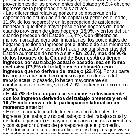
provenientes de las provenientes del Estado y 6,9% obtiene
ingresos de la propiedad de sus activos.
• Las diferencias relativas por zona se observan en la
capacidad de acumulación de capital (superior en el norte,
11,6% de los hogares) y en la percepción de asistencia
monetaria, que tiene mayor peso en los hogares del norte
cuando provienen de otros hogares (16,9%) y en los del sur
cuando proceden del Estado (15,8%). Con diferencias
menos marcadas pero aún importantes, los porcentajes de
hogares que tienen ingresos por el trabajo de sus miembros
(actual y pasado) y los que lo hacen por transferencias del
Estado aumentan de norte a sur. •
En 2017, más del 96%
de los hogares de la Ciudad de Buenos Aires tienen
ingresos por su trabajo actual o pasado, sea en forma
exclusiva (73,8% del total) o en combinación con
ingresos que no derivan del trabajo (22,4%)
. Por su parte,
los hogares que perciben ingresos que no derivan del
trabajo actual o pasado, lo hacen mayormente en
combinación con éstos; solo el 2,9% los tienen como único
sostén.
•
El 44,7% de los hogares se sostiene exclusivamente
con los ingresos derivados del trabajo presente y en el
16,7% solo derivan de la participación laboral en un
momento anterior
.
• Existe la probabilidad de tener dos o más fuentes de
ingresos (del trabajo y no del trabajo; o del trabajo actual y
del trabajo pasado) es mayor en hogares con más miembros
y con superior número de perceptores que el promedio.
• Predomina la jefatura masculina en los hogares que viven