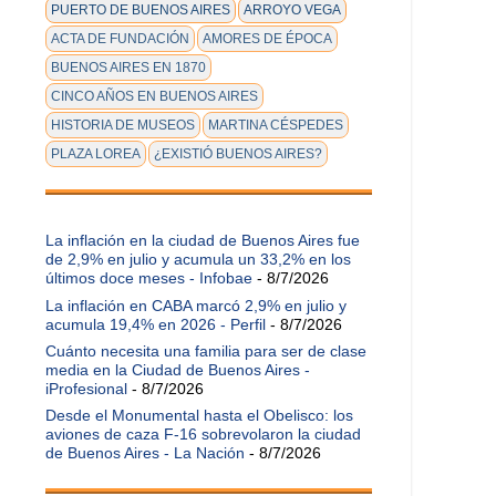
PUERTO DE BUENOS AIRES
ARROYO VEGA
ACTA DE FUNDACIÓN
AMORES DE ÉPOCA
BUENOS AIRES EN 1870
CINCO AÑOS EN BUENOS AIRES
HISTORIA DE MUSEOS
MARTINA CÉSPEDES
PLAZA LOREA
¿EXISTIÓ BUENOS AIRES?
La inflación en la ciudad de Buenos Aires fue
de 2,9% en julio y acumula un 33,2% en los
últimos doce meses - Infobae
- 8/7/2026
La inflación en CABA marcó 2,9% en julio y
acumula 19,4% en 2026 - Perfil
- 8/7/2026
Cuánto necesita una familia para ser de clase
media en la Ciudad de Buenos Aires -
iProfesional
- 8/7/2026
Desde el Monumental hasta el Obelisco: los
aviones de caza F-16 sobrevolaron la ciudad
de Buenos Aires - La Nación
- 8/7/2026