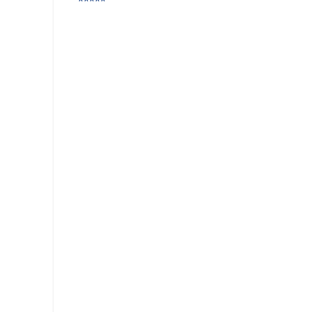
*****