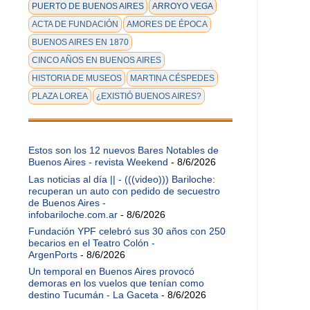
PUERTO DE BUENOS AIRES
ARROYO VEGA
ACTA DE FUNDACIÓN
AMORES DE ÉPOCA
BUENOS AIRES EN 1870
CINCO AÑOS EN BUENOS AIRES
HISTORIA DE MUSEOS
MARTINA CÉSPEDES
PLAZA LOREA
¿EXISTIÓ BUENOS AIRES?
Estos son los 12 nuevos Bares Notables de
Buenos Aires - revista Weekend
- 8/6/2026
Las noticias al día || - (((video))) Bariloche:
recuperan un auto con pedido de secuestro
de Buenos Aires -
infobariloche.com.ar
- 8/6/2026
Fundación YPF celebró sus 30 años con 250
becarios en el Teatro Colón -
ArgenPorts
- 8/6/2026
Un temporal en Buenos Aires provocó
demoras en los vuelos que tenían como
destino Tucumán - La Gaceta
- 8/6/2026