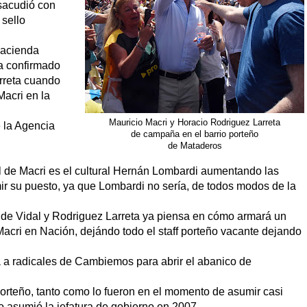
 sacudió con
 sello
Hacienda
ía confirmado
arreta cuando
Macri en la
Mauricio Macri y Horacio Rodriguez Larreta
e la Agencia
de campaña en el barrio porteño
de Mataderos
al de Macri es el cultural Hernán Lombardi aumentando las
ir su puesto, ya que Lombardi no sería, de todos modos de la
 de Vidal y Rodriguez Larreta ya piensa en cómo armará un
 Macri en Nación, dejándo todo el staff porteño vacante dejando
a a radicales de Cambiemos para abrir el abanico de
porteño, tanto como lo fueron en el momento de asumir casi
o asumió la jefatura de gobierno en 2007.