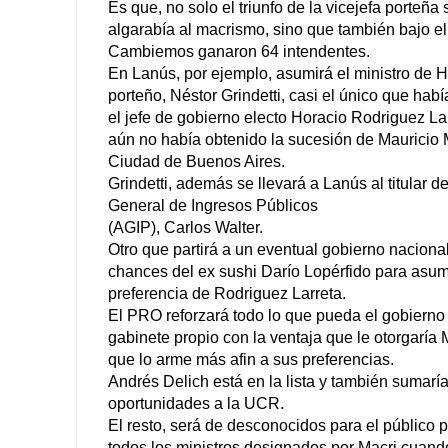
Es que, no solo el triunfo de la vicejefa porteña
algarabía al macrismo, sino que también bajo el
Cambiemos ganaron 64 intendentes.
En Lanús, por ejemplo, asumirá el ministro de 
porteño, Néstor Grindetti, casi el único que hab
el jefe de gobierno electo Horacio Rodriguez L
aún no había obtenido la sucesión de Mauricio 
Ciudad de Buenos Aires.
Grindetti, además se llevará a Lanús al titular d
General de Ingresos Públicos
(AGIP), Carlos Walter.
Otro que partirá a un eventual gobierno nacion
chances del ex sushi Darío Lopérfido para asum
preferencia de Rodriguez Larreta.
El PRO reforzará todo lo que pueda el gobierno
gabinete propio con la ventaja que le otorgaría
que lo arme más afin a sus preferencias.
Andrés Delich está en la lista y también sumarí
oportunidades a la UCR.
El resto, será de desconocidos para el público 
todos los ministros designados por Macri cuand