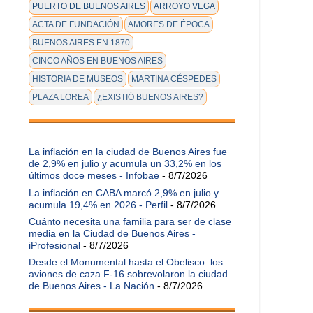
PUERTO DE BUENOS AIRES
ARROYO VEGA
ACTA DE FUNDACIÓN
AMORES DE ÉPOCA
BUENOS AIRES EN 1870
CINCO AÑOS EN BUENOS AIRES
HISTORIA DE MUSEOS
MARTINA CÉSPEDES
PLAZA LOREA
¿EXISTIÓ BUENOS AIRES?
La inflación en la ciudad de Buenos Aires fue
de 2,9% en julio y acumula un 33,2% en los
últimos doce meses - Infobae
- 8/7/2026
La inflación en CABA marcó 2,9% en julio y
acumula 19,4% en 2026 - Perfil
- 8/7/2026
Cuánto necesita una familia para ser de clase
media en la Ciudad de Buenos Aires -
iProfesional
- 8/7/2026
Desde el Monumental hasta el Obelisco: los
aviones de caza F-16 sobrevolaron la ciudad
de Buenos Aires - La Nación
- 8/7/2026