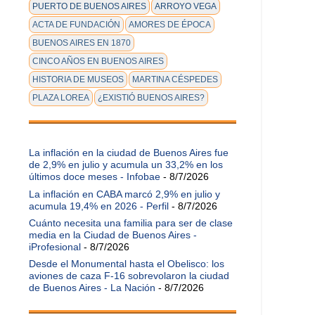
PUERTO DE BUENOS AIRES
ARROYO VEGA
ACTA DE FUNDACIÓN
AMORES DE ÉPOCA
BUENOS AIRES EN 1870
CINCO AÑOS EN BUENOS AIRES
HISTORIA DE MUSEOS
MARTINA CÉSPEDES
PLAZA LOREA
¿EXISTIÓ BUENOS AIRES?
La inflación en la ciudad de Buenos Aires fue
de 2,9% en julio y acumula un 33,2% en los
últimos doce meses - Infobae
- 8/7/2026
La inflación en CABA marcó 2,9% en julio y
acumula 19,4% en 2026 - Perfil
- 8/7/2026
Cuánto necesita una familia para ser de clase
media en la Ciudad de Buenos Aires -
iProfesional
- 8/7/2026
Desde el Monumental hasta el Obelisco: los
aviones de caza F-16 sobrevolaron la ciudad
de Buenos Aires - La Nación
- 8/7/2026