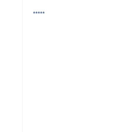
*****