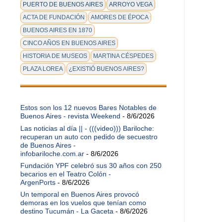
PUERTO DE BUENOS AIRES
ARROYO VEGA
ACTA DE FUNDACIÓN
AMORES DE ÉPOCA
BUENOS AIRES EN 1870
CINCO AÑOS EN BUENOS AIRES
HISTORIA DE MUSEOS
MARTINA CÉSPEDES
PLAZA LOREA
¿EXISTIÓ BUENOS AIRES?
Estos son los 12 nuevos Bares Notables de
Buenos Aires - revista Weekend
- 8/6/2026
Las noticias al día || - (((video))) Bariloche:
recuperan un auto con pedido de secuestro
de Buenos Aires -
infobariloche.com.ar
- 8/6/2026
Fundación YPF celebró sus 30 años con 250
becarios en el Teatro Colón -
ArgenPorts
- 8/6/2026
Un temporal en Buenos Aires provocó
demoras en los vuelos que tenían como
destino Tucumán - La Gaceta
- 8/6/2026