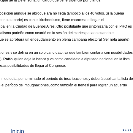
incipal de la Defensoría, un cargo que tiene vigencia por 5 años.
posición aunque se abroquelara no llega tampoco a los 40 votos. Si la buena
r nota aparte) es con el kirchnerismo, tiene chances de llegar, el
ipal en la Ciudad de Buenos Aires. Otro postulante que sintonizaría con el PRO es
icialismo porteño como ocurrió en la sesión del martes pasado cuando el
 que se aprobara un endeudamiento en plena campaña electoral (ver nota aparte).
ones y se defina en un solo candidato, ya que también contaría con posibilidades
s
),
Raffo
, quien deja la banca y va como candidato a diputado nacional en la lista
cas posibilidades de llegar al Congreso.
 mediodía, por terminado el período de inscripaciones y deberá publicar la lista de
 el período de impugnaciones, como también el frenesí para lograr un acuerdo
Inicio
****