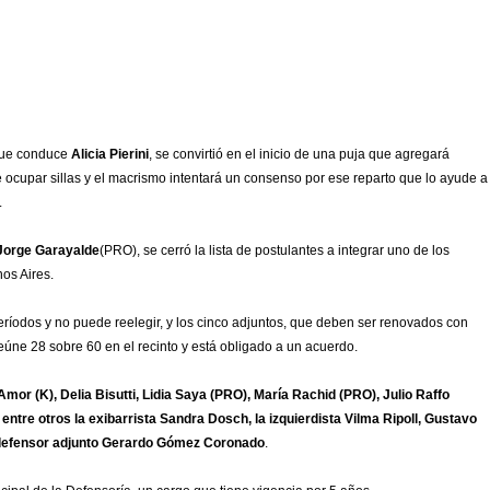
que conduce
Alicia Pierini
, se convirtió en el inicio de una puja que agregará
ocupar sillas y el macrismo intentará un consenso por ese reparto que lo ayude a
.
Jorge Garayalde
(PRO), se cerró la lista de postulantes a integrar uno de los
nos Aires.
ríodos y no puede reelegir, y los cinco adjuntos, que deben ser renovados con
reúne 28 sobre 60 en el recinto y está obligado a un acuerdo.
Amor (K), Delia Bisutti, Lidia Saya (PRO), María Rachid (PRO), Julio Raffo
tre otros la exibarrista Sandra Dosch, la izquierdista Vilma Ripoll, Gustavo
l defensor adjunto Gerardo Gómez Coronado
.