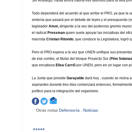
Sin embargo, hasta ahora habría tres favoritos para la silla pr
Todo dependerá del acuerdo al que arribe el PRO, ya que la o
sintonía que pasará por el debate de leyes y el presupuesto (ve
legislador
Amor,
dirigente a la vez del poderoso gremio munic
el radical
Pressman
quien suele apoyar las iniciativas del of
macrista
Cristian Ritondo
, que conduce la Legislatura, logró
Pero el PRO espera a la vez que UNEN unifique sus presentaci
de ese combo, el titular del bloque Proyecto Sur (
Pino Solana
que encabeza
Elisa Carrió
por UNEN, pero en un lugar con po
La Junta que preside
Garayalde
dará hoy , cuando se reúna al
aspirantes durante tres días comenzará entonces, formalmente
político para la integración del organismo.
Otras notas
Defensoría
,
Noticias
*****