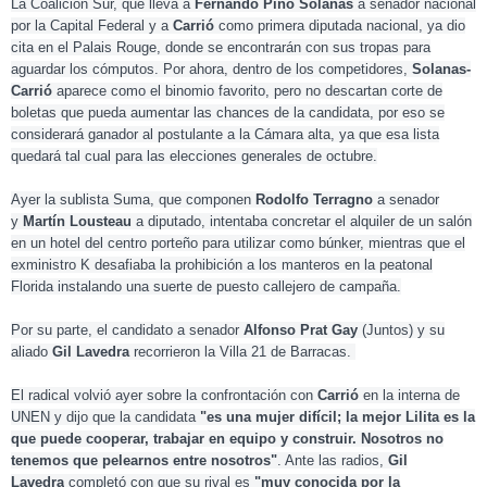
La Coalición Sur, que lleva a
Fernando Pino Solanas
a senador nacional
por la Capital Federal y a
Carrió
como primera diputada nacional, ya dio
cita en el Palais Rouge, donde se encontrarán con sus tropas para
aguardar los cómputos. Por ahora, dentro de los competidores,
Solanas-
Carrió
aparece como el binomio favorito, pero no descartan corte de
boletas que pueda aumentar las chances de la candidata, por eso se
considerará ganador al postulante a la Cámara alta, ya que esa lista
quedará tal cual para las elecciones generales de octubre.
Ayer la sublista Suma, que componen
Rodolfo Terragno
a senador
y
Martín Lousteau
a diputado, intentaba concretar el alquiler de un salón
en un hotel del centro porteño para utilizar como búnker, mientras que el
exministro K desafiaba la prohibición a los manteros en la peatonal
Florida instalando una suerte de puesto callejero de campaña.
Por su parte, el candidato a senador
Alfonso Prat Gay
(Juntos) y su
aliado
Gil Lavedra
recorrieron la Villa 21 de Barracas.
El radical volvió ayer sobre la confrontación con
Carrió
en la interna de
UNEN y dijo que la candidata
"es una mujer difícil; la mejor Lilita es la
que puede cooperar, trabajar en equipo y construir. Nosotros no
tenemos que pelearnos entre nosotros"
. Ante las radios,
Gil
Lavedra
completó con que su rival es
"muy conocida por la