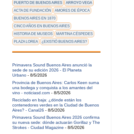
PUERTO DE BUENOS AIRES
ARROYO VEGA
ACTA DE FUNDACIÓN
AMORES DE ÉPOCA
BUENOS AIRES EN 1870
CINCO AÑOS EN BUENOS AIRES
HISTORIA DE MUSEOS
MARTINA CÉSPEDES
PLAZA LOREA
¿EXISTIÓ BUENOS AIRES?
Primavera Sound Buenos Aires anunció la
sede de su edición 2026 - El Planeta
Urbano
- 8/5/2026
Provincia de Buenos Aires: Carlos Keen suma
una bodega y conquista a los amantes del
vino - noticiasd.com
- 8/5/2026
Reciclado en baja: ¿dónde están los
contenedores verdes en la Ciudad de Buenos
Aires? - Canal26
- 8/5/2026
Primavera Sound Buenos Aires 2026 confirma
su nueva sede: dónde actuarán Gorillaz y The
Strokes - Ciudad Magazine
- 8/5/2026