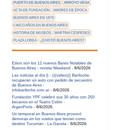
PUERTO DE BUENOS AIRES
ARROYO VEGA
ACTA DE FUNDACIÓN
AMORES DE ÉPOCA
BUENOS AIRES EN 1870
CINCO AÑOS EN BUENOS AIRES
HISTORIA DE MUSEOS
MARTINA CÉSPEDES
PLAZA LOREA
¿EXISTIÓ BUENOS AIRES?
Estos son los 12 nuevos Bares Notables de
Buenos Aires - revista Weekend
- 8/6/2026
Las noticias al día || - (((video))) Bariloche:
recuperan un auto con pedido de secuestro
de Buenos Aires -
infobariloche.com.ar
- 8/6/2026
Fundación YPF celebró sus 30 años con 250
becarios en el Teatro Colón -
ArgenPorts
- 8/6/2026
Un temporal en Buenos Aires provocó
demoras en los vuelos que tenían como
destino Tucumán - La Gaceta
- 8/6/2026