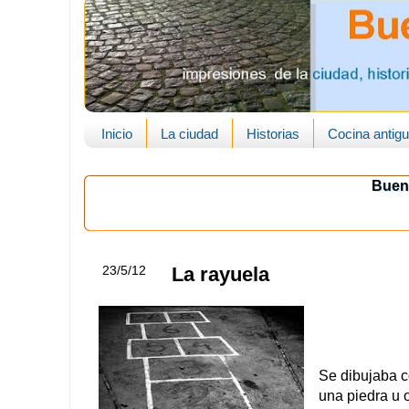
Inicio
La ciudad
Historias
Cocina antig
Buen
23/5/12
La rayuela
Se dibujaba co
una piedra u o