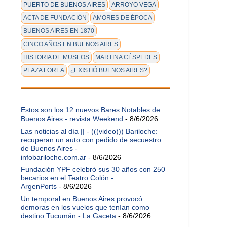
PUERTO DE BUENOS AIRES
ARROYO VEGA
ACTA DE FUNDACIÓN
AMORES DE ÉPOCA
BUENOS AIRES EN 1870
CINCO AÑOS EN BUENOS AIRES
HISTORIA DE MUSEOS
MARTINA CÉSPEDES
PLAZA LOREA
¿EXISTIÓ BUENOS AIRES?
Estos son los 12 nuevos Bares Notables de
Buenos Aires - revista Weekend
- 8/6/2026
Las noticias al día || - (((video))) Bariloche:
recuperan un auto con pedido de secuestro
de Buenos Aires -
infobariloche.com.ar
- 8/6/2026
Fundación YPF celebró sus 30 años con 250
becarios en el Teatro Colón -
ArgenPorts
- 8/6/2026
Un temporal en Buenos Aires provocó
demoras en los vuelos que tenían como
destino Tucumán - La Gaceta
- 8/6/2026