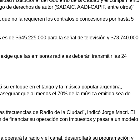
ntidad institucional del Gobierno de la Ciudad y el cumplimiento
ago de derechos de autor (SADAIC, AADI-CAPIF, entre otros)".
a que no la requieren los contratos o concesiones por hasta 5
 es de $645.225.000 para la señal de televisión y $73.740.000
e exige que las emisoras radiales deberán transmitir las 24
rá su enfoque en el tango y la música popular argentina,
asegurar que al menos el 70% de la música emitida sea de
las frecuencias de Radio de la Ciudad", indicó Jorge Macri. El
jar de financiar su operación con impuestos y pasar a un modelo
 operará la radio y el canal, desarrollará su programación y