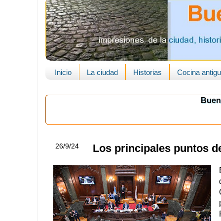
Inicio
La ciudad
Historias
Cocina antig
Buen
26/9/24
Los principales puntos d