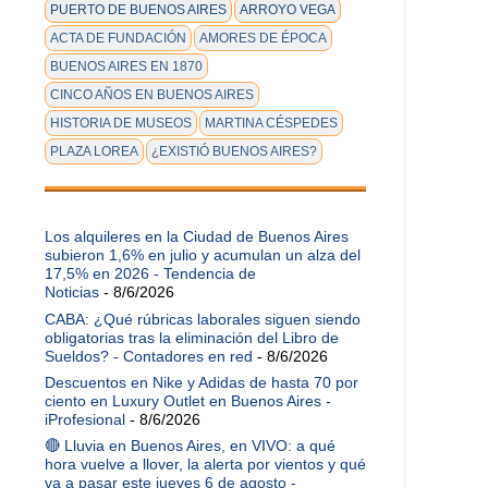
PUERTO DE BUENOS AIRES
ARROYO VEGA
ACTA DE FUNDACIÓN
AMORES DE ÉPOCA
BUENOS AIRES EN 1870
CINCO AÑOS EN BUENOS AIRES
HISTORIA DE MUSEOS
MARTINA CÉSPEDES
PLAZA LOREA
¿EXISTIÓ BUENOS AIRES?
Los alquileres en la Ciudad de Buenos Aires
subieron 1,6% en julio y acumulan un alza del
17,5% en 2026 - Tendencia de
Noticias
- 8/6/2026
CABA: ¿Qué rúbricas laborales siguen siendo
obligatorias tras la eliminación del Libro de
Sueldos? - Contadores en red
- 8/6/2026
Descuentos en Nike y Adidas de hasta 70 por
ciento en Luxury Outlet en Buenos Aires -
iProfesional
- 8/6/2026
🔴 Lluvia en Buenos Aires, en VIVO: a qué
hora vuelve a llover, la alerta por vientos y qué
va a pasar este jueves 6 de agosto -