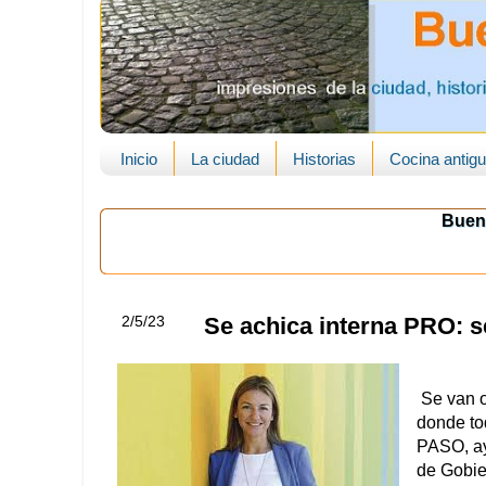
Inicio
La ciudad
Historias
Cocina antig
Buen
2/5/23
Se achica interna PRO: s
Se van o
donde to
PASO, ay
de Gobie