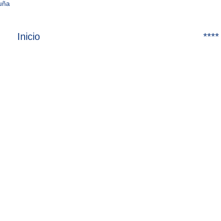
cuña
Inicio
****