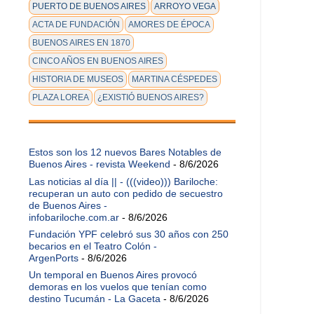
PUERTO DE BUENOS AIRES
ARROYO VEGA
ACTA DE FUNDACIÓN
AMORES DE ÉPOCA
BUENOS AIRES EN 1870
CINCO AÑOS EN BUENOS AIRES
HISTORIA DE MUSEOS
MARTINA CÉSPEDES
PLAZA LOREA
¿EXISTIÓ BUENOS AIRES?
Estos son los 12 nuevos Bares Notables de
Buenos Aires - revista Weekend
- 8/6/2026
Las noticias al día || - (((video))) Bariloche:
recuperan un auto con pedido de secuestro
de Buenos Aires -
infobariloche.com.ar
- 8/6/2026
Fundación YPF celebró sus 30 años con 250
becarios en el Teatro Colón -
ArgenPorts
- 8/6/2026
Un temporal en Buenos Aires provocó
demoras en los vuelos que tenían como
destino Tucumán - La Gaceta
- 8/6/2026