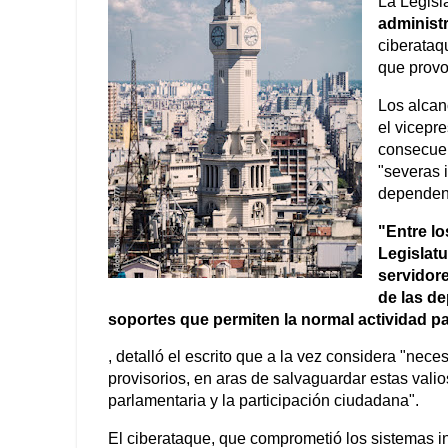
La Legisla
administr
ciberataq
que provo
Los alcan
el vicepr
consecuen
"severas i
dependen
"Entre lo
Legislatu
servidore
de las d
soportes que permiten la normal actividad p
, detalló el escrito que a la vez considera "nec
provisorios, en aras de salvaguardar estas valio
parlamentaria y la participación ciudadana".
El ciberataque, que comprometió los sistemas in