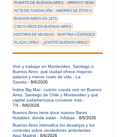
PUERTO DE BUENOS AIRES
ARROYO VEGA
ACTA DE FUNDACIÓN
AMORES DE ÉPOCA
BUENOS AIRES EN 1870
CINCO AÑOS EN BUENOS AIRES
HISTORIA DE MUSEOS
MARTINA CÉSPEDES
PLAZA LOREA
¿EXISTIÓ BUENOS AIRES?
Vivir y trabajar en Montevideo, Santiago o
Buenos Aires: qué ciudad ofrece mejores
salarios y menor costo de vida - La
Gaceta
- 8/6/2026
Índice Big Mac: cuánto cuesta vivir en Buenos
Aires, Santiago de Chile y Montevideo y qué
capital sudamericana conviene más -
TN
- 8/6/2026
Buenos Aires tiene doce nuevos Bares
Notables: dónde están - Infobae
- 8/5/2026
Buenos Aires intensifica los desalojos y los
controles sobre vendedores ambulantes -
Aquí Madrid
- 8/6/2026