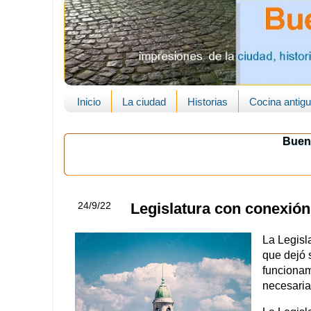
Inicio
La ciudad
Historias
Cocina antig
Buen
24/9/22
Legislatura con conexión
La Legisl
que dejó 
funcionam
necesaria