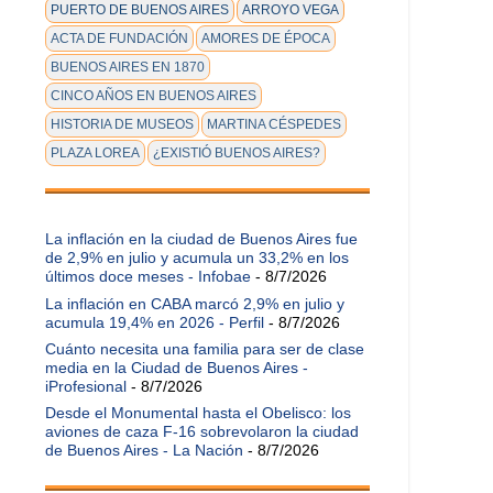
PUERTO DE BUENOS AIRES
ARROYO VEGA
ACTA DE FUNDACIÓN
AMORES DE ÉPOCA
BUENOS AIRES EN 1870
CINCO AÑOS EN BUENOS AIRES
HISTORIA DE MUSEOS
MARTINA CÉSPEDES
PLAZA LOREA
¿EXISTIÓ BUENOS AIRES?
La inflación en la ciudad de Buenos Aires fue
de 2,9% en julio y acumula un 33,2% en los
últimos doce meses - Infobae
- 8/7/2026
La inflación en CABA marcó 2,9% en julio y
acumula 19,4% en 2026 - Perfil
- 8/7/2026
Cuánto necesita una familia para ser de clase
media en la Ciudad de Buenos Aires -
iProfesional
- 8/7/2026
Desde el Monumental hasta el Obelisco: los
aviones de caza F-16 sobrevolaron la ciudad
de Buenos Aires - La Nación
- 8/7/2026