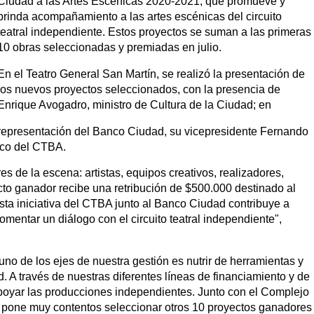
Ciudad a las Artes Escénicas 2020-2021, que promueve y
brinda acompañamiento a las artes escénicas del circuito
teatral independiente. Estos proyectos se suman a las primeras
10 obras seleccionadas y premiadas en julio.
En el Teatro General San Martín, se realizó la presentación de
los nuevos proyectos seleccionados, con la presencia de
Enrique Avogadro, ministro de Cultura de la Ciudad; en
representación del Banco Ciudad, su vicepresidente Fernando
tico del CTBA.
es de la escena: artistas, equipos creativos, realizadores,
cto ganador recibe una retribución de $500.000 destinado al
Esta iniciativa del CTBA junto al Banco Ciudad contribuye a
 fomentar un diálogo con el circuito teatral independiente",
uno de los ejes de nuestra gestión es nutrir de herramientas y
. A través de nuestras diferentes líneas de financiamiento y de
apoyar las producciones independientes. Junto con el Complejo
s pone muy contentos seleccionar otros 10 proyectos ganadores