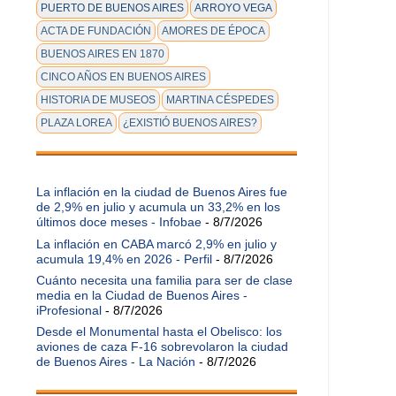
PUERTO DE BUENOS AIRES
ARROYO VEGA
ACTA DE FUNDACIÓN
AMORES DE ÉPOCA
BUENOS AIRES EN 1870
CINCO AÑOS EN BUENOS AIRES
HISTORIA DE MUSEOS
MARTINA CÉSPEDES
PLAZA LOREA
¿EXISTIÓ BUENOS AIRES?
La inflación en la ciudad de Buenos Aires fue
de 2,9% en julio y acumula un 33,2% en los
últimos doce meses - Infobae
- 8/7/2026
La inflación en CABA marcó 2,9% en julio y
acumula 19,4% en 2026 - Perfil
- 8/7/2026
Cuánto necesita una familia para ser de clase
media en la Ciudad de Buenos Aires -
iProfesional
- 8/7/2026
Desde el Monumental hasta el Obelisco: los
aviones de caza F-16 sobrevolaron la ciudad
de Buenos Aires - La Nación
- 8/7/2026