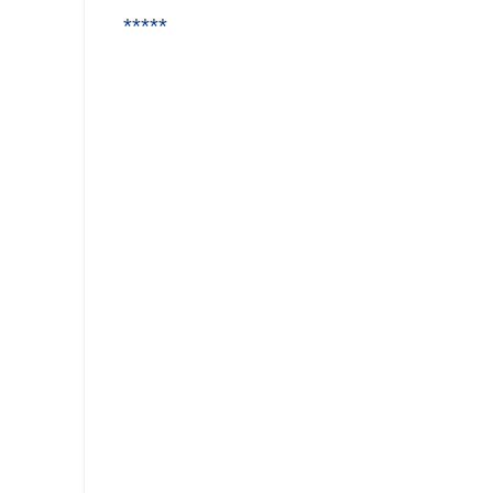
*****