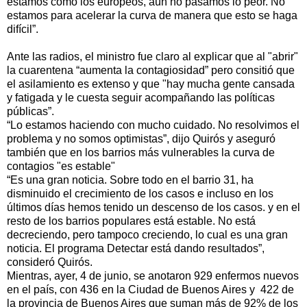
estamos como los europeos, aún no pasamos lo peor. No
estamos para acelerar la curva de manera que esto se haga
difícil”.
Ante las radios, el ministro fue claro al explicar que al "abrir"
la cuarentena “aumenta la contagiosidad” pero consitió que
el asilamiento es extenso y que "hay mucha gente cansada
y fatigada y le cuesta seguir acompañando las políticas
públicas”.
“Lo estamos haciendo con mucho cuidado. No resolvimos el
problema y no somos optimistas”, dijo Quirós y aseguró
también que en los barrios más vulnerables la curva de
contagios "es estable"
“Es una gran noticia. Sobre todo en el barrio 31, ha
disminuido el crecimiento de los casos e incluso en los
últimos días hemos tenido un descenso de los casos. y en el
resto de los barrios populares está estable. No está
decreciendo, pero tampoco creciendo, lo cual es una gran
noticia. El programa Detectar está dando resultados”,
consideró Quirós.
Mientras, ayer, 4 de junio, se anotaron 929 enfermos nuevos
en el país, con 436 en la Ciudad de Buenos Aires y 422 de
la provincia de Buenos Aires que suman más de 92% de los