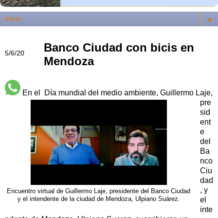
▼
Banco Ciudad con bicis en
5/6/20
Mendoza
En el Día mundial del medio ambiente, Guillermo Laje,
pre
sid
ent
e
del
Ba
nco
Ciu
dad
, y
Encuentro virtual de Guillermo Laje, presidente del Banco Ciudad
y el intendente de la ciudad de Mendoza, Ulpiano Suárez.
el
inte