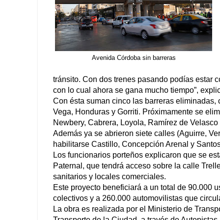
Avenida Córdoba sin barreras
tránsito. Con dos trenes pasando podías estar co
con lo cual ahora se gana mucho tiempo”, explic
Con ésta suman cinco las barreras eliminadas,
Vega, Honduras y Gorriti. Próximamente se eli
Newbery, Cabrera, Loyola, Ramírez de Velasco y
Además ya se abrieron siete calles (Aguirre, Vera
habilitarse Castillo, Concepción Arenal y Sant
Los funcionarios porteños explicaron que se es
Paternal, que tendrá acceso sobre la calle Trelle
sanitarios y locales comerciales.
Este proyecto beneficiará a un total de 90.000 u
colectivos y a 260.000 automovilistas que circul
La obra es realizada por el Ministerio de Transp
Transporte de la Ciudad, a través de Autopista