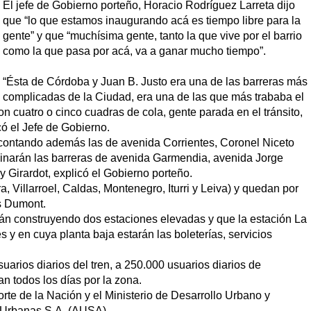
El jefe de Gobierno porteño, Horacio Rodríguez Larreta dijo
que “lo que estamos inaugurando acá es tiempo libre para la
gente” y que “muchísima gente, tanto la que vive por el barrio
como la que pasa por acá, va a ganar mucho tiempo”.
“Ésta de Córdoba y Juan B. Justo era una de las barreras más
complicadas de la Ciudad, era una de las que más trababa el
n cuatro o cinco cuadras de cola, gente parada en el tránsito,
ó el Jefe de Gobierno.
 contando además las de avenida Corrientes, Coronel Niceto
minarán las barreras de avenida Garmendia, avenida Jorge
 Girardot, explicó el Gobierno porteño.
, Villarroel, Caldas, Montenegro, Iturri y Leiva) y quedan por
os Dumont.
tán construyendo dos estaciones elevadas y que la estación La
s y en cuya planta baja estarán las boleterías, servicios
suarios diarios del tren, a 250.000 usuarios diarios de
an todos los días por la zona.
orte de la Nación y el Ministerio de Desarrollo Urbano y
s Urbanas S.A. (AUSA).