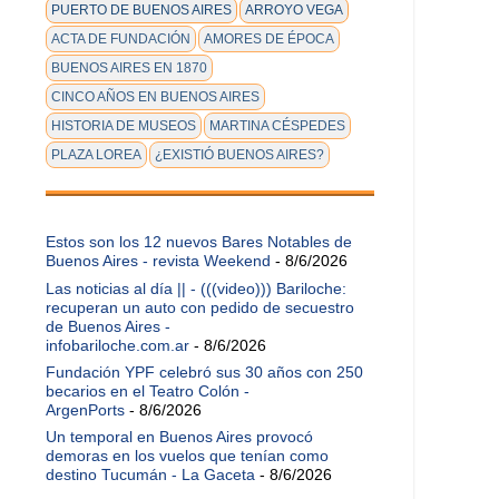
PUERTO DE BUENOS AIRES
ARROYO VEGA
ACTA DE FUNDACIÓN
AMORES DE ÉPOCA
BUENOS AIRES EN 1870
CINCO AÑOS EN BUENOS AIRES
HISTORIA DE MUSEOS
MARTINA CÉSPEDES
PLAZA LOREA
¿EXISTIÓ BUENOS AIRES?
Estos son los 12 nuevos Bares Notables de
Buenos Aires - revista Weekend
- 8/6/2026
Las noticias al día || - (((video))) Bariloche:
recuperan un auto con pedido de secuestro
de Buenos Aires -
infobariloche.com.ar
- 8/6/2026
Fundación YPF celebró sus 30 años con 250
becarios en el Teatro Colón -
ArgenPorts
- 8/6/2026
Un temporal en Buenos Aires provocó
demoras en los vuelos que tenían como
destino Tucumán - La Gaceta
- 8/6/2026