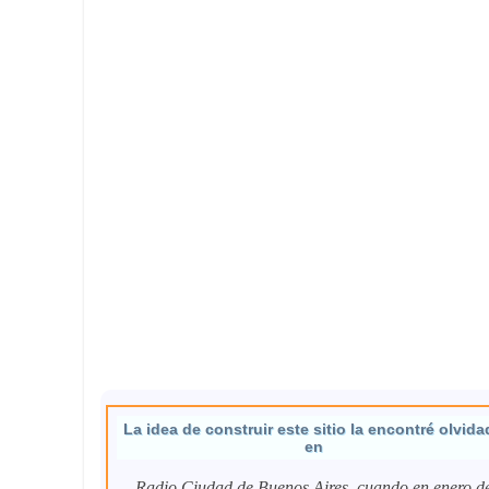
La idea de construir este sitio la encontré olvida
en
Radio Ciudad de Buenos Aires, cuando en enero d