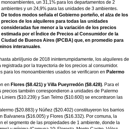
monoambientes, un 31,1% para los departamentos de 2
ambientes y un 24,9% para las unidades de 3 ambientes.
De todos modos señala el Gobierno porteño, el alza de los
precios de los alquileres para todas las unidades
consideradas fue menor a la variación de los precios
estimada por el Índice de Precios al Consumidor de la
Ciudad de Buenos Aires (IPCBA) que, en promedio para
minos interanuales
.
sta abril/junio de 2018 ininterrumpidamente, los alquileres de
 registrada por la trayectoria de los precios al consumidor.
os para los monoambientes usados se verificaron en
Palermo
on en
Flores ($8.421) y Villa Pueyrredón ($8.428)
. Para el
s precios también correspondieron a unidades de Palermo
 Liniers ($10.239) y San Telmo ($10.600) se encontraron las
lermo ($20.883) y Núñez ($20.402) constituyeron los barrios
on Balvanera ($16.005) y Flores ($16.332). Por comuna, la
en el segmento de las propiedades de 1 ambiente, donde la
rmo) y mínima (Comuna 10; Floresta, Monte Castro, Vélez