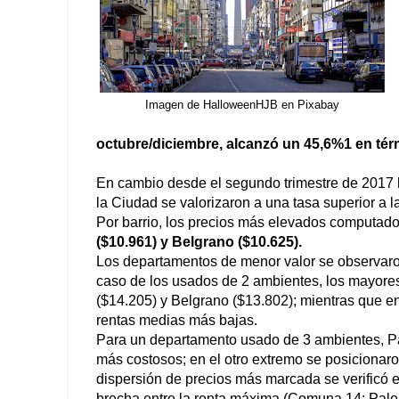
Imagen de HalloweenHJB en Pixabay
octubre/diciembre, alcanzó un 45,6%1 en tér
En cambio desde el segundo trimestre de 2017 ha
la Ciudad se valorizaron a una tasa superior a la
Por barrio, los precios más elevados computad
($10.961) y Belgrano ($10.625).
Los departamentos de menor valor se observar
caso de los usados de 2 ambientes, los mayore
($14.205) y Belgrano ($13.802); mientras que en
rentas medias más bajas.
Para un departamento usado de 3 ambientes, Pa
más costosos; en el otro extremo se posicionar
dispersión de precios más marcada se verificó 
brecha entre la renta máxima (Comuna 14; Pale