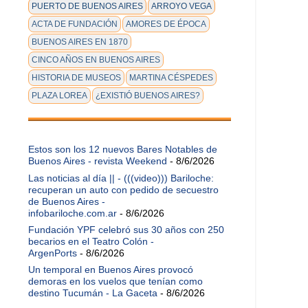
PUERTO DE BUENOS AIRES
ARROYO VEGA
ACTA DE FUNDACIÓN
AMORES DE ÉPOCA
BUENOS AIRES EN 1870
CINCO AÑOS EN BUENOS AIRES
HISTORIA DE MUSEOS
MARTINA CÉSPEDES
PLAZA LOREA
¿EXISTIÓ BUENOS AIRES?
Estos son los 12 nuevos Bares Notables de
Buenos Aires - revista Weekend
- 8/6/2026
Las noticias al día || - (((video))) Bariloche:
recuperan un auto con pedido de secuestro
de Buenos Aires -
infobariloche.com.ar
- 8/6/2026
Fundación YPF celebró sus 30 años con 250
becarios en el Teatro Colón -
ArgenPorts
- 8/6/2026
Un temporal en Buenos Aires provocó
demoras en los vuelos que tenían como
destino Tucumán - La Gaceta
- 8/6/2026