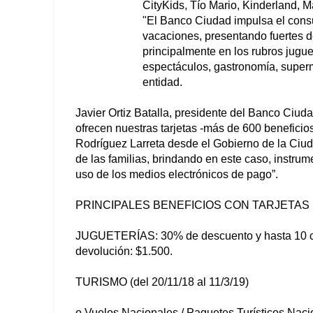
CityKids, Tío Mario, Kinderland, M
"El Banco Ciudad impulsa el consum
vacaciones, presentando fuertes de
principalmente en los rubros jugue
espectáculos, gastronomía, superme
entidad.
Javier Ortiz Batalla, presidente del Banco Ciuda
ofrecen nuestras tarjetas -más de 600 beneficio
Rodríguez Larreta desde el Gobierno de la Ciud
de las familias, brindando en este caso, instrum
uso de los medios electrónicos de pago”.
PRINCIPALES BENEFICIOS CON TARJETAS 
JUGUETERÍAS: 30% de descuento y hasta 10 cuot
devolución: $1.500.
TURISMO (del 20/11/18 al 11/3/19)
o Vuelos Nacionales / Paquetes Turísticos Nacio