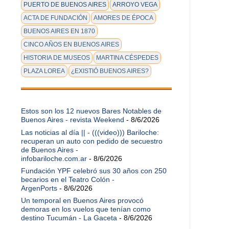
PUERTO DE BUENOS AIRES
ARROYO VEGA
ACTA DE FUNDACIÓN
AMORES DE ÉPOCA
BUENOS AIRES EN 1870
CINCO AÑOS EN BUENOS AIRES
HISTORIA DE MUSEOS
MARTINA CÉSPEDES
PLAZA LOREA
¿EXISTIÓ BUENOS AIRES?
Estos son los 12 nuevos Bares Notables de
Buenos Aires - revista Weekend
- 8/6/2026
Las noticias al día || - (((video))) Bariloche:
recuperan un auto con pedido de secuestro
de Buenos Aires -
infobariloche.com.ar
- 8/6/2026
Fundación YPF celebró sus 30 años con 250
becarios en el Teatro Colón -
ArgenPorts
- 8/6/2026
Un temporal en Buenos Aires provocó
demoras en los vuelos que tenían como
destino Tucumán - La Gaceta
- 8/6/2026