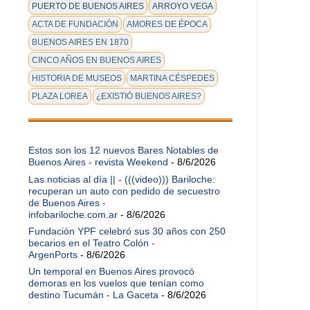
PUERTO DE BUENOS AIRES
ARROYO VEGA
ACTA DE FUNDACIÓN
AMORES DE ÉPOCA
BUENOS AIRES EN 1870
CINCO AÑOS EN BUENOS AIRES
HISTORIA DE MUSEOS
MARTINA CÉSPEDES
PLAZA LOREA
¿EXISTIÓ BUENOS AIRES?
Estos son los 12 nuevos Bares Notables de
Buenos Aires - revista Weekend
- 8/6/2026
Las noticias al día || - (((video))) Bariloche:
recuperan un auto con pedido de secuestro
de Buenos Aires -
infobariloche.com.ar
- 8/6/2026
Fundación YPF celebró sus 30 años con 250
becarios en el Teatro Colón -
ArgenPorts
- 8/6/2026
Un temporal en Buenos Aires provocó
demoras en los vuelos que tenían como
destino Tucumán - La Gaceta
- 8/6/2026