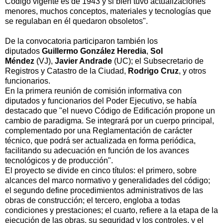
Código vigente es de 1943 y si bien tuvo actualizaciones
menores, muchos conceptos, materiales y tecnologías que
se regulaban en él quedaron obsoletos".
De la convocatoria participaron también los
diputados
Guillermo González Heredia
,
Sol
Méndez
(VJ),
Javier Andrade
(UC); el Subsecretario de
Registros y Catastro de la Ciudad,
Rodrigo Cruz
, y otros
funcionarios.
En la primera reunión de comisión informativa con
diputados y funcionarios del Poder Ejecutivo, se había
destacado que "el nuevo Código de Edificación propone un
cambio de paradigma. Se integrará por un cuerpo principal,
complementado por una Reglamentación de carácter
técnico, que podrá ser actualizada en forma periódica,
facilitando su adecuación en función de los avances
tecnológicos y de producción".
El proyecto se divide en cinco títulos: el primero, sobre
alcances del marco normativo y generalidades del código;
el segundo define procedimientos administrativos de las
obras de construcción; el tercero, engloba a todas
condiciones y prestaciones; el cuarto, refiere a la etapa de la
ejecución de las obras, su seguridad y los controles, y el