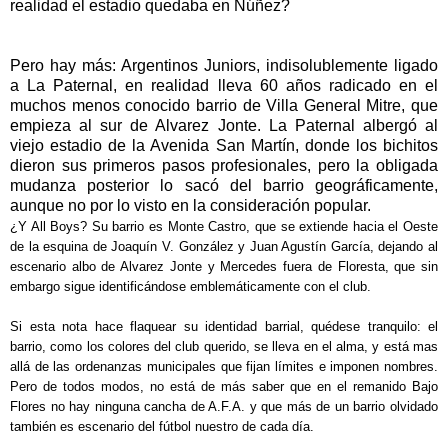
realidad el estadio quedaba en Núñez?
Pero hay más: Argentinos Juniors, indisolublemente ligado
a La Paternal, en realidad lleva 60 años radicado en el
muchos menos conocido barrio de Villa General Mitre, que
empieza al sur de Alvarez Jonte. La Paternal albergó al
viejo estadio de la Avenida San Martín, donde los bichitos
dieron sus primeros pasos profesionales, pero la obligada
mudanza posterior lo sacó del barrio geográficamente,
aunque no por lo visto en la consideración popular.
¿Y All Boys? Su barrio es Monte Castro, que se extiende hacia el Oeste
de la esquina de Joaquín V. González y Juan Agustín García, dejando al
escenario albo de Alvarez Jonte y Mercedes fuera de Floresta, que sin
embargo sigue identificándose emblemáticamente con el club.
Si esta nota hace flaquear su identidad barrial, quédese tranquilo: el
barrio, como los colores del club querido, se lleva en el alma, y está mas
allá de las ordenanzas municipales que fijan límites e imponen nombres.
Pero de todos modos, no está de más saber que en el remanido Bajo
Flores no hay ninguna cancha de A.F.A. y que más de un barrio olvidado
también es escenario del fútbol nuestro de cada día.