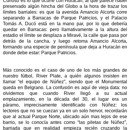
Curioso es lo que ocurre con Huracán, al que parece haber
preservado algún hincha del Globo a la hora de trazar los
límites barriales: es que la avenida Amancio Alcorta corre
separando a Barracas de Parque Patricios, y el Palacio
Tomás A. Ducó está en la mano par, por lo que debería
quedar en Barracas: pero llamativamente a la altura del
estadio el límite se desplaza a Miravé, la calle que pasa por
detrás de la cancha, y luego retoma Amancio Alcorta,
formando una especie de península que deja a Huracán en
donde debe estar: Parque Patricios.
Más conocido es el caso de uno de los más grandes de
nuestro fútbol, River Plate, a quién algunos insisten en
llamar “el equipo de Núñez”, siendo que el Monumental
queda en Belgrano. La confusión es aquí de vieja data: no
olvidemos que cuando River llegó a su actual
emplazamiento, en la década del 30, el lugar era un
páramo, imprecisamente identificado con Núñez: los
lectores que no se cuezan ya en un solo hervor, recordarán
que al actual Parque Norte, ubicado aún mas lejos de ese
barrio, se lo conocía antes como “las piletas de Núñez”,
barriada que en realidad empieza recién cruzando la