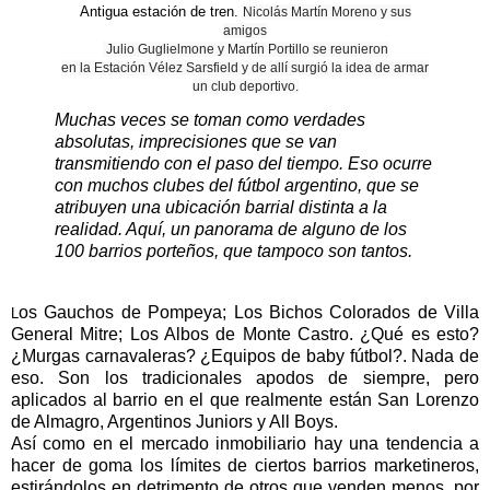
Antigua estación de tren.
Nicolás Martín Moreno y sus
amigos
Julio Guglielmone y Martín Portillo se reunieron
en la Estación Vélez Sarsfield y de allí surgió la idea de armar
un club deportivo.
Muchas veces se toman como verdades
absolutas, imprecisiones que se van
transmitiendo con el paso del tiempo. Eso ocurre
con muchos clubes del fútbol argentino, que se
atribuyen una ubicación barrial distinta a la
realidad. Aquí, un panorama de alguno de los
100 barrios porteños, que tampoco son tantos.
os Gauchos de Pompeya; Los Bichos Colorados de Villa
L
General Mitre; Los Albos de Monte Castro. ¿Qué es esto?
¿Murgas carnavaleras? ¿Equipos de baby fútbol?. Nada de
eso. Son los tradicionales apodos de siempre, pero
aplicados al barrio en el que realmente están San Lorenzo
de Almagro, Argentinos Juniors y All Boys.
Así como en el mercado inmobiliario hay una tendencia a
hacer de goma los límites de ciertos barrios marketineros,
estirándolos en detrimento de otros que venden menos, por