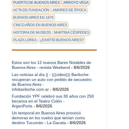
PUERTO DE BUENOS AIRES
ARROYO VEGA
ACTA DE FUNDACIÓN
AMORES DE ÉPOCA
BUENOS AIRES EN 1870
CINCO AÑOS EN BUENOS AIRES
HISTORIA DE MUSEOS
MARTINA CÉSPEDES
PLAZA LOREA
¿EXISTIÓ BUENOS AIRES?
Estos son los 12 nuevos Bares Notables de
Buenos Aires - revista Weekend
- 8/6/2026
Las noticias al día || - (((video))) Bariloche:
recuperan un auto con pedido de secuestro
de Buenos Aires -
infobariloche.com.ar
- 8/6/2026
Fundación YPF celebró sus 30 años con 250
becarios en el Teatro Colón -
ArgenPorts
- 8/6/2026
Un temporal en Buenos Aires provocó
demoras en los vuelos que tenían como
destino Tucumán - La Gaceta
- 8/6/2026