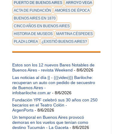
PUERTO DE BUENOS AIRES
ARROYO VEGA
ACTA DE FUNDACIÓN
AMORES DE ÉPOCA
BUENOS AIRES EN 1870
CINCO AÑOS EN BUENOS AIRES
HISTORIA DE MUSEOS
MARTINA CÉSPEDES
PLAZA LOREA
¿EXISTIÓ BUENOS AIRES?
Estos son los 12 nuevos Bares Notables de
Buenos Aires - revista Weekend
- 8/6/2026
Las noticias al día || - (((video))) Bariloche:
recuperan un auto con pedido de secuestro
de Buenos Aires -
infobariloche.com.ar
- 8/6/2026
Fundación YPF celebró sus 30 años con 250
becarios en el Teatro Colón -
ArgenPorts
- 8/6/2026
Un temporal en Buenos Aires provocó
demoras en los vuelos que tenían como
destino Tucumán - La Gaceta
- 8/6/2026