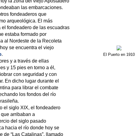
 hoy la zona del viejo Apostadero
fondeaban las embarcaciones.
otros fondeaderos que
omo arqueológica. El más
a el fondeadero de las escuadras
ue estaba formado por
a al Nordeste de la Recoleta
oy se encuentra el viejo
o
.
El Puerto en 1910
res y a través de ellas
es y 15 pies en torno a él,
niobrar con seguridad y con
r. En dicho lugar durante el
ntina para librar el combate
echando los fondos del río
rasileña.
o el siglo XIX, el fondeadero
 que arribaban a
ercio del siglo pasado
ca hacia el río donde hoy se
le de “Las Catalinas”, llamado