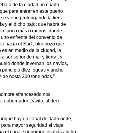
ebajo de la ciudad un cuarto
que para entrar en este puerto
se viene prolongando la tierra
la y el dicho bajo; que habrá de
egua, poco más o menos, donde
l uno enfrente del convento de
e hacia el Sud , otro pozo que
e es en medio de la ciudad, la
 ser señor de mar y tierra , y
chuelo donde invernan los navíos,
 principio díez leguas y ancho
 de hasta 200 toneladas.”
enombre afrancesado nos
l gobernador Dávila, al decir
unque hay un canal del lado norte,
 para mayor seguridad el viaje
ia el canal sur porque es más ancho