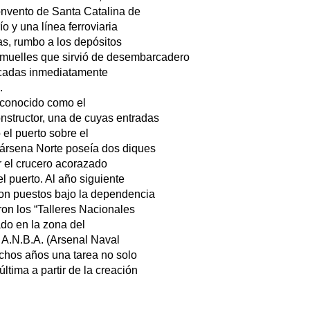
Convento de Santa Catalina de
o y una línea ferroviaria
tas, rumbo a los depósitos
s muelles que sirvió de desembarcadero
écadas inmediatamente
.
a conocido como el
onstructor, una de cuyas entradas
 el puerto sobre el
 Dársena Norte poseía dos diques
r el crucero acorazado
l puerto. Al año siguiente
ron puestos bajo la dependencia
aron los “Talleres Nacionales
do en la zona del
l A.N.B.A. (Arsenal Naval
chos años una tarea no solo
última a partir de la creación