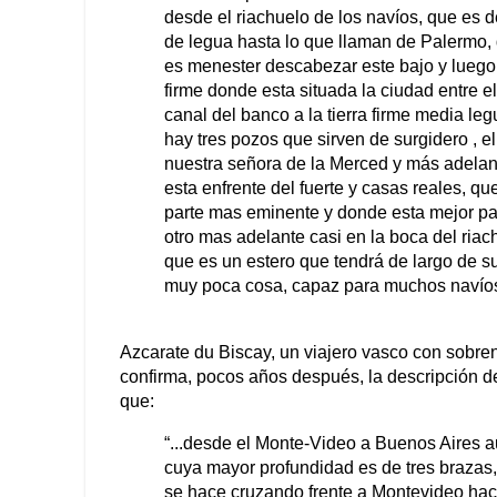
desde el riachuelo de los navíos, que es d
de legua hasta lo que llaman de Palermo, 
es menester descabezar este bajo y luego 
firme donde esta situada la ciudad entre el
canal del banco a la tierra firme media l
hay tres pozos que sirven de surgidero , e
nuestra señora de la Merced y más adelant
esta enfrente del fuerte y casas reales, qu
parte mas eminente y donde esta mejor para
otro mas adelante casi en la boca del ria
que es un estero que tendrá de largo de su
muy poca cosa, capaz para muchos navíos
Azcarate du Biscay, un viajero vasco con sobr
confirma, pocos años después, la descripción de
que:
“...desde el Monte-Video a Buenos Aires a
cuya mayor profundidad es de tres brazas,
se hace cruzando frente a Montevideo hac