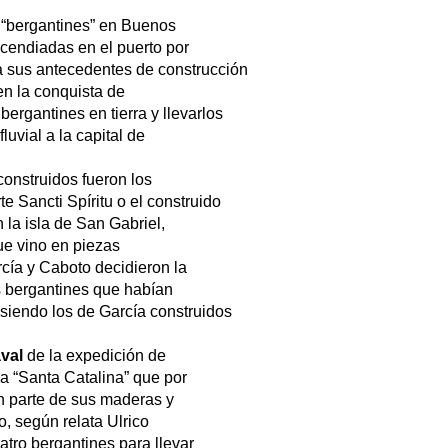
s “bergantines” en Buenos
ncendiadas en el puerto por
ya sus antecedentes de construcción
n la conquista de
ergantines en tierra y llevarlos
luvial a la capital de
construidos fueron los
e Sancti Spíritu o el construido
la isla de San Gabriel,
que vino en piezas
cía y Caboto decidieron la
os bergantines que habían
 siendo los de García construidos
aval
de la expedición de
a “Santa Catalina” que por
n parte de sus maderas y
o, según relata Ulrico
tro bergantines para llevar