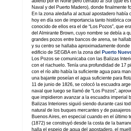
abierto por el Norte pero cerrado al Sur (que es
Naval y del Puerto Madero), donde finalmente 
En la zona aledaña al actual apostadero había 
hoy en día son de importancia tanto histórica c
conocido de ellos era el de “Los Pozos”, que er
del Almirante Brown, cuyo nombre se debía a q
grandes pozos entre bancos de arena, se hallab
y su centro se hallaba aproximadamente donde h
edificio de SEGBA en la zona del
Puerto Nuev
Los Pozos se comunicaba con las Balizas Interio
con el riachuelo. Tenía una profundidad de 17 pi
con el río alto había la suficiente agua para ma
una bajante poseían el agua suficiente para flota
11 de junio de 1826, se colocó la escuadra arge
naval que luego se llamó de “Los Pozos”, aprov
que impidieron avanzar a la escuadra imperial b
Balizas Interiores siguió siendo durante casi tod
natural de los buques mercantes y de pasajeros
Buenos Aires, en especial cuando en el último t
(1872) se construyó desde la costa de la barran
halla el espejo de agua del apostadero, el muel