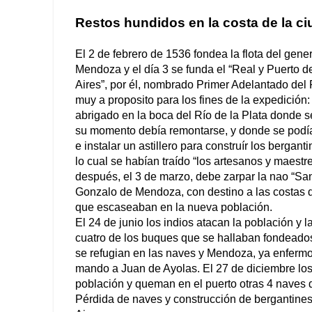
Restos hundidos en la costa de la c
El 2 de febrero de 1536 fondea la flota del gen
Mendoza y el día 3 se funda el “Real y Puerto 
Aires”, por él, nombrado Primer Adelantado del R
muy a proposito para los fines de la expedición:
abrigado en la boca del Río de la Plata donde 
su momento debía remontarse, y donde se podía
e instalar un astillero para construír los bergant
lo cual se habían traído “los artesanos y maest
después, el 3 de marzo, debe zarpar la nao “Sa
Gonzalo de Mendoza, con destino a las costas d
que escaseaban en la nueva población.
El 24 de junio los indios atacan la población y l
cuatro de los buques que se hallaban fondeados 
se refugian en las naves y Mendoza, ya enfermo
mando a Juan de Ayolas. El 27 de diciembre los 
población y queman en el puerto otras 4 naves 
Pérdida de naves y construcción de bergantine