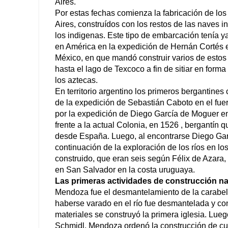
Aires.
Por estas fechas comienza la fabricación de lo
Aires, construídos con los restos de las naves i
los indigenas. Este tipo de embarcación tenía 
en América en la expedición de Hernán Cortés e
México, en que mandó construir varios de estos b
hasta el lago de Texcoco a fin de sitiar en forma f
los aztecas.
En territorio argentino los primeros bergantines 
de la expedición de Sebastián Caboto en el fuert
por la expedición de Diego García de Moguer en 
frente a la actual Colonia, en 1526 , bergantín 
desde España. Luego, al encontrarse Diego Gar
continuación de la exploración de los ríos en l
construido, que eran seis según Félix de Azara,
en San Salvador en la costa uruguaya.
Las primeras actividades de construcción n
Mendoza fue el desmantelamiento de la carabel
haberse varado en el río fue desmantelada y co
materiales se construyó la primera iglesia. Lueg
Schmidl, Mendoza ordenó la construcción de cua