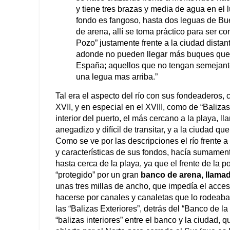
y tiene tres brazas y media de agua en el
fondo es fangoso, hasta dos leguas de Bu
de arena, allí se toma práctico para ser c
Pozo” justamente frente a la ciudad distan
adonde no pueden llegar más buques que 
España; aquellos que no tengan semejante
una legua mas arriba.”
Tal era el aspecto del río con sus fondeaderos, 
XVII, y en especial en el XVIII, como de “Balizas
interior del puerto, el más cercano a la playa, ll
anegadizo y difícil de transitar, y a la ciudad qu
Como se ve por las descripciones el río frente a 
y características de sus fondos, hacía sumamente
hasta cerca de la playa, ya que el frente de la p
“protegido” por un gran
banco de arena, llama
unas tres millas de ancho, que impedía el acceso
hacerse por canales y canaletas que lo rodeab
las “Balizas Exteriores”, detrás del “Banco de la
“balizas interiores” entre el banco y la ciudad,