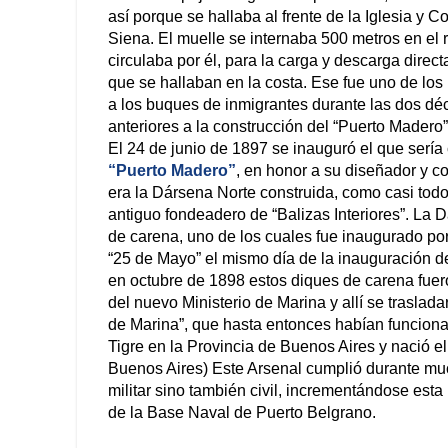
así porque se hallaba al frente de la Iglesia y 
Siena. El muelle se internaba 500 metros en el rí
circulaba por él, para la carga y descarga direc
que se hallaban en la costa. Ese fue uno de lo
a los buques de inmigrantes durante las dos d
anteriores a la construcción del “Puerto Madero”
El 24 de junio de 1897 se inauguró el que serí
“Puerto Madero”
, en honor a su diseñador y c
era la Dársena Norte construida, como casi todo
antiguo fondeadero de “Balizas Interiores”. La
de carena, uno de los cuales fue inaugurado po
“25 de Mayo” el mismo día de la inauguración de
en octubre de 1898 estos diques de carena fue
del nuevo Ministerio de Marina y allí se traslad
de Marina”, que hasta entonces habían funciona
Tigre en la Provincia de Buenos Aires y nació e
Buenos Aires) Este Arsenal cumplió durante mu
militar sino también civil, incrementándose esta 
de la Base Naval de Puerto Belgrano.