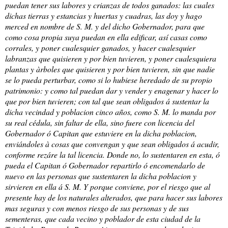
puedan tener sus labores y crianzas de todos ganados: las cuales
dichas tierras y estancias y huertas y cuadras, las doy y hago
merced en nombre de S. M. y del dicho Gobernador, para que
como cosa propia suya puedan en ella edificar, así casas como
corrales, y poner cualesquier ganados, y hacer cualesquier
labranzas que quisieren y por bien tuvieren, y poner cualesquiera
plantas y àrboles que quisieren y por bien tuvieren, sin que nadie
se lo pueda perturbar, como si lo hubiese heredado de su propio
patrimonio: y como tal puedan dar y vender y enagenar y hacer lo
que por bien tuvieren; con tal que sean obligados á sustentar la
dicha vecindad y poblacion cinco años, como S. M. lo manda por
su real cédula, sin faltar de ella, sino fuere con licencia del
Gobernador ó Capitan que estuviere en la dicha poblacion,
enviándoles à cosas que convengan y que sean obligados á acudir,
conforme rezáre la tal licencia. Donde no, lo sustentaren en esta, ó
pueda el Capitan ó Gobernador repartirlo ó encomendarlo de
nuevo en las personas que sustentaren la dicha poblacion y
sirvieren en ella á S. M. Y porque conviene, por el riesgo que al
presente hay de los naturales alterados, que para hacer sus labores
mas seguras y con menos riesgo de sus personas y de sus
sementeras, que cada vecino y poblador de esta ciudad de la