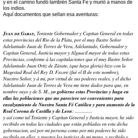
y en el camino fundó también Santa Fe y murió a manos de
los indios.
Aquí documentos que sellan esa aventuras:
Juan de Garay
,
Teniente Gobernador y Capitan General en todas
estas provincias del Rio de la Plata, por el muy Ilustre Señor
Adelantado Juan de Torres de Vera, Adelantado, Gobernador y
Capitan General, Justicia mayor y Alguacil mayor de todas estas
Provincias, conforme à las capitulaciones que el muy Ilustre Señor
Adelantado Juan Ortiz de Zárate, (que haya gloria) hizo con la
Magestad Real del Rey
D. Felipe
(fuè el II de este nombre),
Nuestro Señor, y à mi, por virtud de sus poderes reales, y el dicho
Adelantado Juan de Torres de Vera me tiene dados para que, en
nombre suyo y de S. M.,
yo gobierne estas Provincias y haga en
ellas las poblaciones que me pareciere ser convenientes para
ensalzamiento de Nuestra Santa Fé Católica y para aumento de la
Real Corona de Castilla y de Leon
: ..............
y así como tal Teniente y Capitan General y Justicia mayor, he sido
recibido en todas las ciudades que están pobladas en esta dicha
gobernacion, así por mi persona como por mis poderes he sido
recibido en ellas, y puestas las justicias de mi mano, y recibido y