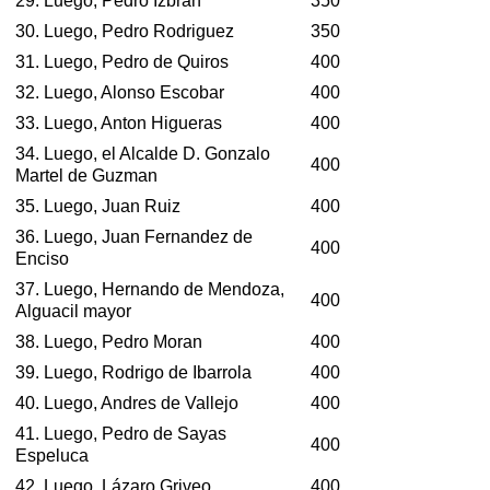
29. Luego, Pedro Izbran
350
30. Luego, Pedro Rodriguez
350
31. Luego, Pedro de Quiros
400
32. Luego, Alonso Escobar
400
33. Luego, Anton Higueras
400
34. Luego, el Alcalde D. Gonzalo
400
Martel de Guzman
35. Luego, Juan Ruiz
400
36. Luego, Juan Fernandez de
400
Enciso
37. Luego, Hernando de Mendoza,
400
Alguacil mayor
38. Luego, Pedro Moran
400
39. Luego, Rodrigo de Ibarrola
400
40. Luego, Andres de Vallejo
400
41. Luego, Pedro de Sayas
400
Espeluca
42. Luego, Lázaro Griveo
400