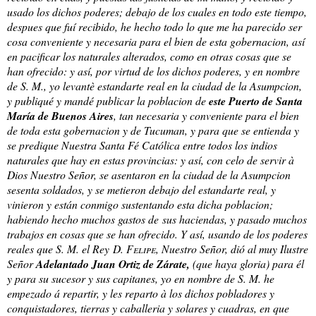
usado los dichos poderes; debajo de los cuales en todo este tiempo,
despues que fuí recibido, he hecho todo lo que me ha parecido ser
cosa conveniente y necesaria para el bien de esta gobernacion, así
en pacificar los naturales alterados, como en otras cosas que se
han ofrecido: y así, por virtud de los dichos poderes, y en nombre
de S. M., yo levantè estandarte real en la ciudad de la Asumpcion,
y publiqué y mandé publicar la poblacion de
este Puerto de Santa
María de Buenos Aires
, tan necesaria y conveniente para el bien
de toda esta gobernacion y de Tucuman, y para que se entienda y
se predique Nuestra Santa Fé Católica entre todos los indios
naturales que hay en estas provincias: y así, con celo de servir à
Dios Nuestro Señor, se asentaron en la ciudad de la Asumpcion
sesenta soldados, y se metieron debajo del estandarte real, y
vinieron y están conmigo sustentando esta dicha poblacion;
habiendo hecho muchos gastos de
sus haciendas, y pasado muchos
trabajos en cosas que se han ofrecido. Y así, usando de los poderes
reales que S. M. el Rey
D. Felipe
, Nuestro Señor, dió al muy Ilustre
Señor
Adelantado Juan Ortiz de Zárate,
(que haya gloria) para él
y para su sucesor y sus capitanes, yo en nombre de S. M. he
empezado á repartir, y les reparto à los dichos pobladores y
conquistadores, tierras y caballeria y solares y cuadras, en que