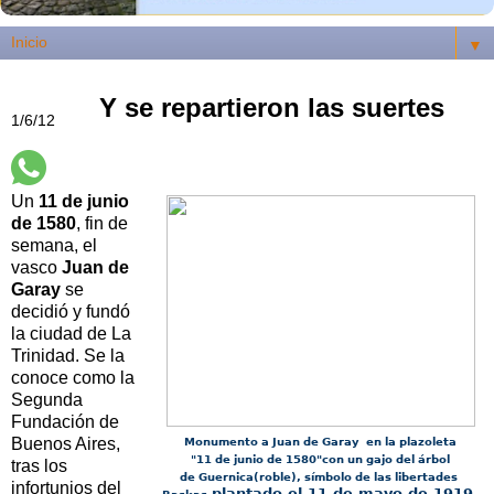
▼
Y se repartieron las suertes
1/6/12
Un
11 de junio
de 1580
, fin de
semana, el
vasco
Juan de
Garay
se
decidió y fundó
la ciudad de La
Trinidad. Se la
conoce como la
Segunda
Fundación de
Buenos Aires,
Monumento a Juan de Garay en la plazoleta
"11 de junio de 1580"con un gajo del árbol
tras los
de Guernica(roble), símbolo de las libertades
infortunios del
plantado el 11 de mayo de 1919.