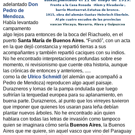
Baskas,
adelantado
Don
Frente a la Casa Rosada -Alem y Rivadavia-,
Pedro de
barrio Montserrat.Estatua de bronce.
1915, obra del alemán
Gustav Heinriech Eberlein.
Mendoza
.
Al pie cuatro escudos de
las provincias
Había levantado
vascas Viscaya, Navarra, Alava y Guipuzcoa
campamento
algo lejos para entonces de la boca del Riachuelo, en el
puerto
Santa María de Buenos Aires.
“Fundó”, con un acta
en la que dejó constancia y repartió tierras a sus
acompañantes y también repartió caciques con su indios.
No he encontrado interpretaciones profundas sobre ese
momento, ni revisionismo que cuente otra historia, aunque
las crónicas de entonces y anteriores, .....
como la de
Ulrico Schmidl
(el alemán que acompañó a
Pedro de Mendoza) reproducen algo aquel paisaje.
Durazneros y lomas de la pampa ondulada que luego
sufrirían la terquedad europea para su aplanamiento, en
buena parte. Durazneros, al punto que los virreyes tuvieron
que imponer que quienes los usaran para leña debían
plantar nuevos árboles. No he encontrado aún quien
hablara con todas las letras de invasión como tampoco
quien se imaginara cómo sería
Buenos Aires
, la Buenos
Aires que me quiere, sin aquel vasco que vino del Paraguay