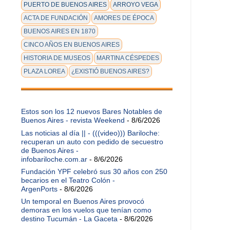
PUERTO DE BUENOS AIRES
ARROYO VEGA
ACTA DE FUNDACIÓN
AMORES DE ÉPOCA
BUENOS AIRES EN 1870
CINCO AÑOS EN BUENOS AIRES
HISTORIA DE MUSEOS
MARTINA CÉSPEDES
PLAZA LOREA
¿EXISTIÓ BUENOS AIRES?
Estos son los 12 nuevos Bares Notables de
Buenos Aires - revista Weekend
- 8/6/2026
Las noticias al día || - (((video))) Bariloche:
recuperan un auto con pedido de secuestro
de Buenos Aires -
infobariloche.com.ar
- 8/6/2026
Fundación YPF celebró sus 30 años con 250
becarios en el Teatro Colón -
ArgenPorts
- 8/6/2026
Un temporal en Buenos Aires provocó
demoras en los vuelos que tenían como
destino Tucumán - La Gaceta
- 8/6/2026