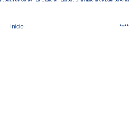
es
,
Juan de Garay
,
La Catedral
,
Libros
,
Una Historia de Buenos Aires
Inicio
****