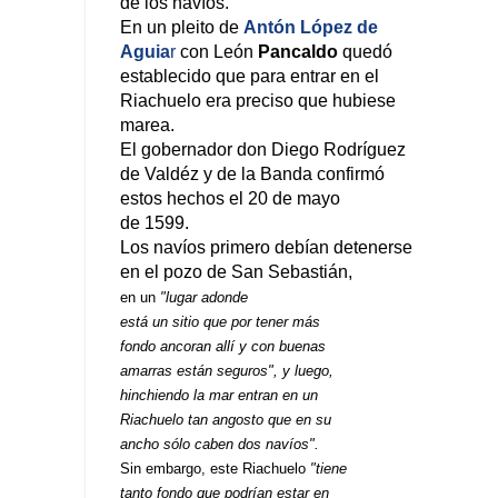
de los navíos.
En un pleito de
Antón López de
Aguia
r
con León
Pancaldo
quedó
establecido que para entrar en el
Riachuelo era preciso que hubiese
marea.
El gobernador don Diego Rodríguez
de Valdéz y de la Banda confirmó
estos hechos el 20 de mayo
de 1599.
Los navíos primero debían detenerse
en el pozo de San Sebastián,
en un
"lugar adonde
está un sitio que por tener más
fondo ancoran allí y con buenas
amarras están seguros", y luego,
hinchiendo la mar entran en un
Riachuelo tan angosto que en su
ancho sólo caben dos navíos".
Sin embargo, este Riachuelo
"tiene
tanto fondo que podrían estar en