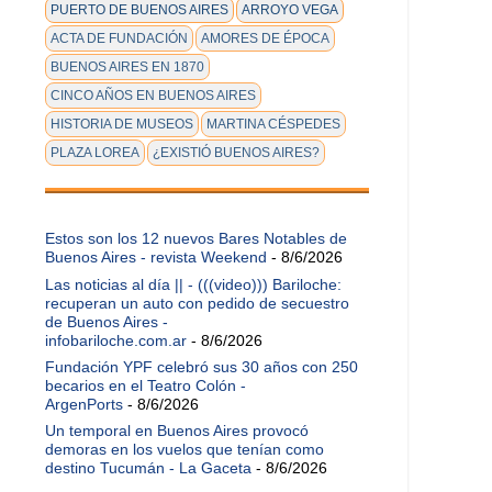
PUERTO DE BUENOS AIRES
ARROYO VEGA
ACTA DE FUNDACIÓN
AMORES DE ÉPOCA
BUENOS AIRES EN 1870
CINCO AÑOS EN BUENOS AIRES
HISTORIA DE MUSEOS
MARTINA CÉSPEDES
PLAZA LOREA
¿EXISTIÓ BUENOS AIRES?
Estos son los 12 nuevos Bares Notables de
Buenos Aires - revista Weekend
- 8/6/2026
Las noticias al día || - (((video))) Bariloche:
recuperan un auto con pedido de secuestro
de Buenos Aires -
infobariloche.com.ar
- 8/6/2026
Fundación YPF celebró sus 30 años con 250
becarios en el Teatro Colón -
ArgenPorts
- 8/6/2026
Un temporal en Buenos Aires provocó
demoras en los vuelos que tenían como
destino Tucumán - La Gaceta
- 8/6/2026