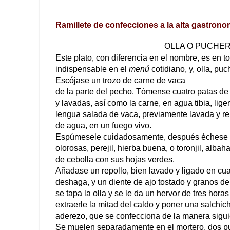
Ramillete de confecciones a la alta gastrono
OLLA O PUCHER
Este plato, con diferencia en el nombre, es en t
indispensable en el
menú
cotidiano, y, olla, pu
Escójase un trozo de carne de vaca
de la parte del pecho. Tómense cuatro patas de 
y lavadas, así como la carne, en agua tibia, lig
lengua salada de vaca, previamente lavada y r
de agua, en un fuego vivo.
Espúmesele cuidadosamente, después échese un 
olorosas, perejil, hierba buena, o toronjil, alba
de cebolla con sus hojas verdes.
Añadase un repollo, bien lavado y ligado en cuat
deshaga, y un diente de ajo tostado y granos de
se tapa la olla y se le da un hervor de tres hora
extraerle la mitad del caldo y poner una salchi
aderezo, que se confecciona de la manera sigui
Se muelen separadamente en el mortero, dos pu