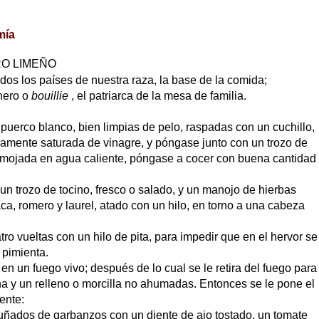
mía
O LIMEÑO
odos los países de nuestra raza, la base de la comida;
chero o
bouillie
, el patriarca de la mesa de familia.
puerco blanco, bien limpias de pelo, raspadas con un cuchillo,
eramente saturada de vinagre, y póngase junto con un trozo de
emojada en agua caliente, póngase a cocer con buena cantidad
trozo de tocino, fresco o salado, y un manojo de hierbas
haca, romero y laurel, atado con un hilo, en torno a una cabeza
ro vueltas con un hilo de pita, para impedir que en el hervor se
 pimienta.
s en un fuego vivo; después de lo cual se le retira del fuego para
cha y un relleno o morcilla no ahumadas. Entonces se le pone el
ente:
ñados de garbanzos con un diente de ajo tostado, un tomate