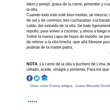
ídem y perejil, grasa de la carne, pimentón y cua
la olla.
Cuando todo esto esté bien molido, se mezcla; 
de sal y de cominos; tres cucharadas -cucharad
caldo, del extraído de la olla. Se bate ligeramen
repollo, para volver a cocerse, y ahora a fuego 
Sobre la nueva capa de hojas de repollo, se pond
de relieve a la olla limeña -que allá llámase
puc
podrida
de la madre patria.
NOTA.
La carne de la olla o puchero de Lima, ti
rallado, aceite, vinagre y pimienta. Para los qu
Otras notas
Cocina antigua
,
Juana Manuela Gorrit
*****