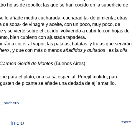
tro hojas de repollo: las que se han cocido en la superficie de
se le añade media cucharada -cucharadita- de pimienta; otras
a de sopa- de vinagre y aceite, con un poco, muy poco, de
te y se vierte sobre el cocido, volviendo a cubrirlo con hojas de
lento, bien cubierto con ajustada tapadera.
rán a cocer al vapor, las patatas, batatas, y frutas que servirán
hero
, y que con más o menos
añadidos y quitados
, es la
olla
Carmen Gorriti de Montes
(Buenos Aires)
ene para el plato, una salsa especial: Perejil molido, pan
e gusten de picante se añade una dedada de ají amarillo.
i
,
puchero
Inicio
****