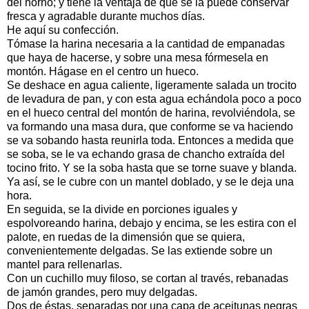
del horno; y tiene la ventaja de que se la puede conservar
fresca y agradable durante muchos días.
He aquí su confección.
Tómase la harina necesaria a la cantidad de empanadas
que haya de hacerse, y sobre una mesa fórmesela en
montón. Hágase en el centro un hueco.
Se deshace en agua caliente, ligeramente salada un trocito
de levadura de pan, y con esta agua echándola poco a poco
en el hueco central del montón de harina, revolviéndola, se
va formando una masa dura, que conforme se va haciendo
se va sobando hasta reunirla toda. Entonces a medida que
se soba, se le va echando grasa de chancho extraída del
tocino frito. Y se la soba hasta que se torne suave y blanda.
Ya así, se le cubre con un mantel doblado, y se le deja una
hora.
En seguida, se la divide en porciones iguales y
espolvoreando harina, debajo y encima, se les estira con el
palote, en ruedas de la dimensión que se quiera,
convenientemente delgadas. Se las extiende sobre un
mantel para rellenarlas.
Con un cuchillo muy filoso, se cortan al través, rebanadas
de jamón grandes, pero muy delgadas.
Dos de éstas, separadas por una capa de aceitunas negras