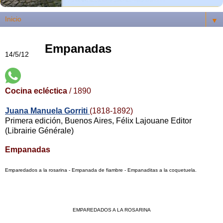
▼
Empanadas
14/5/12
Cocina ecléctica
/ 1890
Juana Manuela Gorriti
(1818-1892)
Primera edición, Buenos Aires, Félix Lajouane Editor
(Librairie Générale)
Empanadas
Emparedados a la rosarina - Empanada de fiambre - Empanaditas a la coquetuela.
EMPAREDADOS A LA ROSARINA