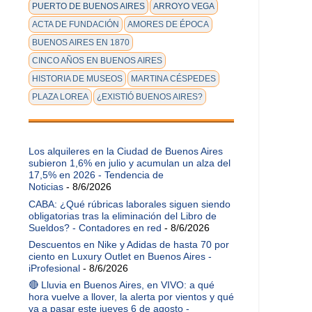
PUERTO DE BUENOS AIRES
ARROYO VEGA
ACTA DE FUNDACIÓN
AMORES DE ÉPOCA
BUENOS AIRES EN 1870
CINCO AÑOS EN BUENOS AIRES
HISTORIA DE MUSEOS
MARTINA CÉSPEDES
PLAZA LOREA
¿EXISTIÓ BUENOS AIRES?
Los alquileres en la Ciudad de Buenos Aires
subieron 1,6% en julio y acumulan un alza del
17,5% en 2026 - Tendencia de
Noticias
- 8/6/2026
CABA: ¿Qué rúbricas laborales siguen siendo
obligatorias tras la eliminación del Libro de
Sueldos? - Contadores en red
- 8/6/2026
Descuentos en Nike y Adidas de hasta 70 por
ciento en Luxury Outlet en Buenos Aires -
iProfesional
- 8/6/2026
🔴 Lluvia en Buenos Aires, en VIVO: a qué
hora vuelve a llover, la alerta por vientos y qué
va a pasar este jueves 6 de agosto -