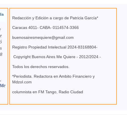
da
Redacción y Edición a cargo de Patricia García*
Caracas 4011- CABA- 0114574-3366
e
e
buenosairesmequiere@gmail.com
ó
Registro Propiedad Intelectual 2024-83168804-
s
 8
Copyright Buenos Aires Me Quiere - 2012/2024 -
Todos los derechos reservados.
*Periodista. Redactora en Ambito Financiero y
,
Mdzol.com
 Me
columnista en FM Tango, Radio Ciudad