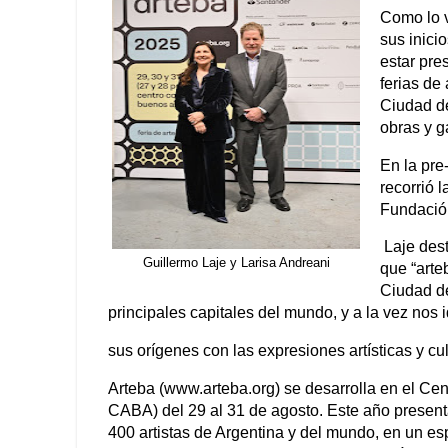
Como lo 
sus inici
estar pre
ferias de
Ciudad de
obras y ga
En la pre
recorrió 
Fundació
Laje dest
Guillermo Laje y Larisa Andreani
que “arte
Ciudad de
principales capitales del mundo, y a la vez nos 
sus orígenes con las expresiones artísticas y cul
Arteba (www.arteba.org) se desarrolla en el Ce
CABA) del 29 al 31 de agosto. Este año present
400 artistas de Argentina y del mundo, en un 