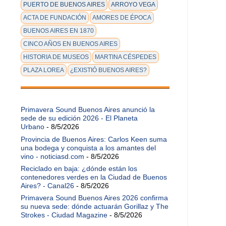
PUERTO DE BUENOS AIRES
ARROYO VEGA
ACTA DE FUNDACIÓN
AMORES DE ÉPOCA
BUENOS AIRES EN 1870
CINCO AÑOS EN BUENOS AIRES
HISTORIA DE MUSEOS
MARTINA CÉSPEDES
PLAZA LOREA
¿EXISTIÓ BUENOS AIRES?
Primavera Sound Buenos Aires anunció la
sede de su edición 2026 - El Planeta
Urbano
- 8/5/2026
Provincia de Buenos Aires: Carlos Keen suma
una bodega y conquista a los amantes del
vino - noticiasd.com
- 8/5/2026
Reciclado en baja: ¿dónde están los
contenedores verdes en la Ciudad de Buenos
Aires? - Canal26
- 8/5/2026
Primavera Sound Buenos Aires 2026 confirma
su nueva sede: dónde actuarán Gorillaz y The
Strokes - Ciudad Magazine
- 8/5/2026