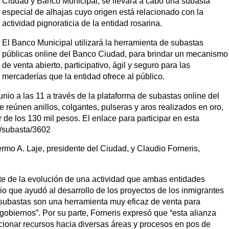
Ciudad y Banco Municipal, se llevará a cabo una subasta
especial de alhajas cuyo origen está relacionado con la
actividad pignoraticia de la entidad rosarina.
El Banco Municipal utilizará la herramienta de subastas
públicas online del Banco Ciudad, para brindar un mecanismo
de venta abierto, participativo, ágil y seguro para las
mercaderías que la entidad ofrece al público.
nio a las 11 a través de la plataforma de subastas online del
reúnen anillos, colgantes, pulseras y aros realizados en oro,
r de los 130 mil pesos. El enlace para participar en esta
r/subasta/3602
rmo A. Laje, presidente del Ciudad, y Claudio Forneris,
rte de la evolución de una actividad que ambas entidades
io que ayudó al desarrollo de los proyectos de los inmigrantes
 subastas son una herramienta muy eficaz de venta para
gobiernos”. Por su parte, Forneris expresó que “esta alianza
ccionar recursos hacia diversas áreas y procesos en pos de