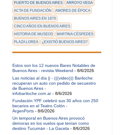
PUERTO DE BUENOS AIRES
ARROYO VEGA
ACTA DE FUNDACIÓN
AMORES DE ÉPOCA
BUENOS AIRES EN 1870
CINCO AÑOS EN BUENOS AIRES
HISTORIA DE MUSEOS
MARTINA CÉSPEDES
PLAZA LOREA
¿EXISTIÓ BUENOS AIRES?
Estos son los 12 nuevos Bares Notables de
Buenos Aires - revista Weekend
- 8/6/2026
Las noticias al día || - (((video))) Bariloche:
recuperan un auto con pedido de secuestro
de Buenos Aires -
infobariloche.com.ar
- 8/6/2026
Fundación YPF celebró sus 30 años con 250
becarios en el Teatro Colón -
ArgenPorts
- 8/6/2026
Un temporal en Buenos Aires provocó
demoras en los vuelos que tenían como
destino Tucumán - La Gaceta
- 8/6/2026