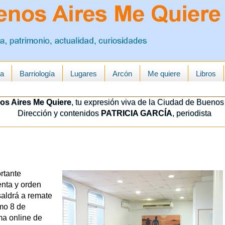
ua
Barriología
Lugares
Arcón
Me quiere
Libros
os Aires Me Quiere
, tu expresión viva de la Ciudad de Buenos 
Dirección y contenidos
PATRICIA GARCÍA
, periodista
rtante
enta y orden
saldrá a remate
imo 8 de
ma online de