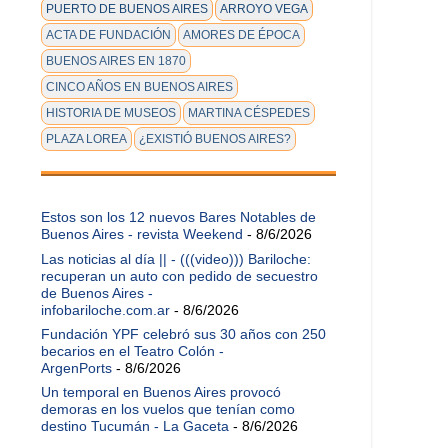
PUERTO DE BUENOS AIRES
ARROYO VEGA
ACTA DE FUNDACIÓN
AMORES DE ÉPOCA
BUENOS AIRES EN 1870
CINCO AÑOS EN BUENOS AIRES
HISTORIA DE MUSEOS
MARTINA CÉSPEDES
PLAZA LOREA
¿EXISTIÓ BUENOS AIRES?
Estos son los 12 nuevos Bares Notables de
Buenos Aires - revista Weekend
- 8/6/2026
Las noticias al día || - (((video))) Bariloche:
recuperan un auto con pedido de secuestro
de Buenos Aires -
infobariloche.com.ar
- 8/6/2026
Fundación YPF celebró sus 30 años con 250
becarios en el Teatro Colón -
ArgenPorts
- 8/6/2026
Un temporal en Buenos Aires provocó
demoras en los vuelos que tenían como
destino Tucumán - La Gaceta
- 8/6/2026