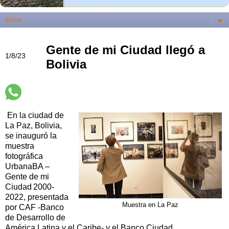
▼
Gente de mi Ciudad llegó a
1/8/23
Bolivia
En la ciudad de
La Paz, Bolivia,
se inauguró la
muestra
fotográfica
UrbanaBA –
Gente de mi
Ciudad 2000-
2022, presentada
Muestra en La Paz
por CAF -Banco
de Desarrollo de
América Latina y el Caribe- y el Banco Ciudad.