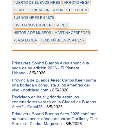
PUERTO DE BUENOS AIRES
ARROYO VEGA
ACTA DE FUNDACIÓN
AMORES DE ÉPOCA
BUENOS AIRES EN 1870
CINCO AÑOS EN BUENOS AIRES
HISTORIA DE MUSEOS
MARTINA CÉSPEDES
PLAZA LOREA
¿EXISTIÓ BUENOS AIRES?
Primavera Sound Buenos Aires anunció la
sede de su edición 2026 - El Planeta
Urbano
- 8/5/2026
Provincia de Buenos Aires: Carlos Keen suma
una bodega y conquista a los amantes del
vino - noticiasd.com
- 8/5/2026
Reciclado en baja: ¿dónde están los
contenedores verdes en la Ciudad de Buenos
Aires? - Canal26
- 8/5/2026
Primavera Sound Buenos Aires 2026 confirma
su nueva sede: dónde actuarán Gorillaz y The
Strokes - Ciudad Magazine
- 8/5/2026