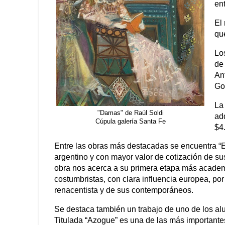
en
El 
qu
Lo
de 
An
Go
La
"Damas" de Raúl Soldi
adq
Cúpula galería Santa Fe
$4
Entre las obras más destacadas se encuentra “En
argentino y con mayor valor de cotización de sus
obra nos acerca a su primera etapa más academ
costumbristas, con clara influencia europea, por
renacentista y de sus contemporáneos.
Se destaca también un trabajo de uno de los a
Titulada “Azogue” es una de las más importantes