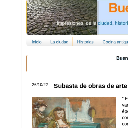
Inicio
La ciudad
Historias
Cocina antig
Buen
26/10/22
Subasta de obras de arte
" 
var
ép
co
co