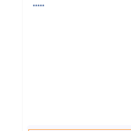
*****