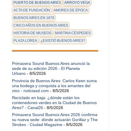
PUERTO DE BUENOS AIRES
ARROYO VEGA
ACTA DE FUNDACIÓN
AMORES DE ÉPOCA
BUENOS AIRES EN 1870
CINCO AÑOS EN BUENOS AIRES
HISTORIA DE MUSEOS
MARTINA CÉSPEDES
PLAZA LOREA
¿EXISTIÓ BUENOS AIRES?
Primavera Sound Buenos Aires anunció la
sede de su edición 2026 - El Planeta
Urbano
- 8/5/2026
Provincia de Buenos Aires: Carlos Keen suma
una bodega y conquista a los amantes del
vino - noticiasd.com
- 8/5/2026
Reciclado en baja: ¿dónde están los
contenedores verdes en la Ciudad de Buenos
Aires? - Canal26
- 8/5/2026
Primavera Sound Buenos Aires 2026 confirma
su nueva sede: dónde actuarán Gorillaz y The
Strokes - Ciudad Magazine
- 8/5/2026