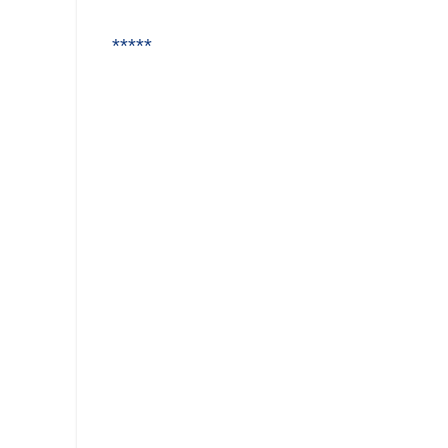
*****