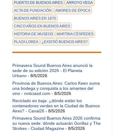
PUERTO DE BUENOS AIRES
ARROYO VEGA
ACTA DE FUNDACIÓN
AMORES DE ÉPOCA
BUENOS AIRES EN 1870
CINCO AÑOS EN BUENOS AIRES
HISTORIA DE MUSEOS
MARTINA CÉSPEDES
PLAZA LOREA
¿EXISTIÓ BUENOS AIRES?
Primavera Sound Buenos Aires anunció la
sede de su edición 2026 - El Planeta
Urbano
- 8/5/2026
Provincia de Buenos Aires: Carlos Keen suma
una bodega y conquista a los amantes del
vino - noticiasd.com
- 8/5/2026
Reciclado en baja: ¿dónde están los
contenedores verdes en la Ciudad de Buenos
Aires? - Canal26
- 8/5/2026
Primavera Sound Buenos Aires 2026 confirma
su nueva sede: dónde actuarán Gorillaz y The
Strokes - Ciudad Magazine
- 8/5/2026