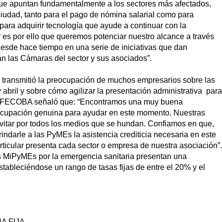
que apuntan fundamentalmente a los sectores más afectados,
ciudad, tanto para el pago de nómina salarial como para
para adquirir tecnología que ayude a continuar con la
; y es por ello que queremos potenciar nuestro alcance a través
sde hace tiempo en una serie de iniciativas que dan
an las Cámaras del sector y sus asociados”.
o transmitió la preocupación de muchos empresarios sobre las
y abril y sobre cómo agilizar la presentación administrativa para
r de FECOBA señaló que: “Encontramos una muy buena
ocupación genuina para ayudar en este momento. Nuestras
vitar por todos los medios que se hundan. Confiamos en que,
rindarle a las PyMEs la asistencia crediticia necesaria en este
ticular presenta cada sector o empresa de nuestra asociación”.
as MiPyMEs por la emergencia sanitaria presentan una
estableciéndose un rango de tasas fijas de entre el 20% y el
A FIJA