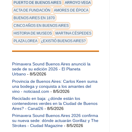
PUERTO DE BUENOS AIRES
ARROYO VEGA
ACTA DE FUNDACIÓN
AMORES DE ÉPOCA
BUENOS AIRES EN 1870
CINCO AÑOS EN BUENOS AIRES
HISTORIA DE MUSEOS
MARTINA CÉSPEDES
PLAZA LOREA
¿EXISTIÓ BUENOS AIRES?
Primavera Sound Buenos Aires anunció la
sede de su edición 2026 - El Planeta
Urbano
- 8/5/2026
Provincia de Buenos Aires: Carlos Keen suma
una bodega y conquista a los amantes del
vino - noticiasd.com
- 8/5/2026
Reciclado en baja: ¿dónde están los
contenedores verdes en la Ciudad de Buenos
Aires? - Canal26
- 8/5/2026
Primavera Sound Buenos Aires 2026 confirma
su nueva sede: dónde actuarán Gorillaz y The
Strokes - Ciudad Magazine
- 8/5/2026