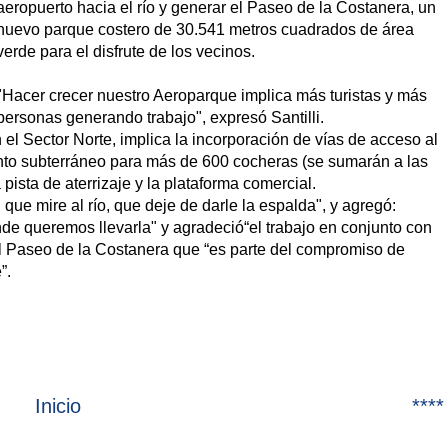
aeropuerto hacia el río y generar el Paseo de la Costanera, un
nuevo parque costero de 30.541 metros cuadrados de área
verde para el disfrute de los vecinos.
"Hacer crecer nuestro Aeroparque implica más turistas y más
personas generando trabajo", expresó Santilli.
el Sector Norte, implica la incorporación de vías de acceso al
nto subterráneo para más de 600 cocheras (se sumarán a las
 pista de aterrizaje y la plataforma comercial.
d que mire al río, que deje de darle la espalda", y agregó:
e queremos llevarla" y agradeció“el trabajo en conjunto con
al Paseo de la Costanera que “es parte del compromiso de
”.
Inicio
****