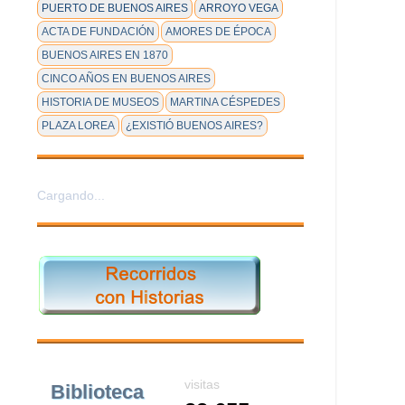
PUERTO DE BUENOS AIRES
ARROYO VEGA
ACTA DE FUNDACIÓN
AMORES DE ÉPOCA
BUENOS AIRES EN 1870
CINCO AÑOS EN BUENOS AIRES
HISTORIA DE MUSEOS
MARTINA CÉSPEDES
PLAZA LOREA
¿EXISTIÓ BUENOS AIRES?
Cargando...
visitas
Biblioteca