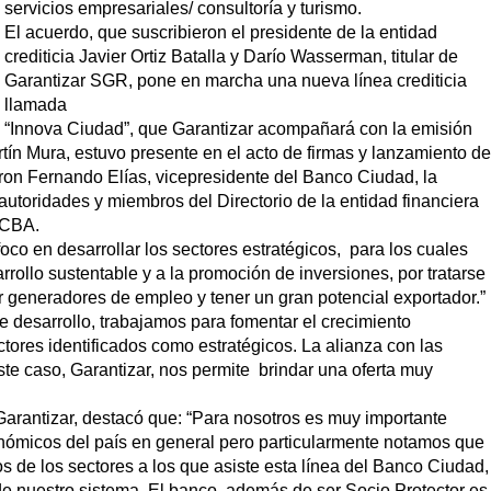
servicios empresariales/ consultoría y turismo.
El acuerdo, que suscribieron el presidente de la entidad
crediticia Javier Ortiz Batalla y Darío Wasserman, titular de
Garantizar SGR, pone en marcha una nueva línea crediticia
llamada
“Innova Ciudad”, que Garantizar acompañará con la emisión
tín Mura, estuvo presente en el acto de firmas y lanzamiento de
aron Fernando Elías, vicepresidente del Banco Ciudad, la
utoridades y miembros del Directorio de la entidad financiera
GCBA.
co en desarrollar los sectores estratégicos, para los cuales
rrollo sustentable y a la promoción de inversiones, por tratarse
er generadores de empleo y tener un gran potencial exportador.”
 desarrollo, trabajamos para fomentar el crecimiento
tores identificados como estratégicos. La alianza con las
e caso, Garantizar, nos permite brindar una oferta muy
arantizar, destacó que: “Para nosotros es muy importante
onómicos del país en general pero particularmente notamos que
s de los sectores a los que asiste esta línea del Banco Ciudad,
de nuestro sistema. El banco, además de ser Socio Protector es