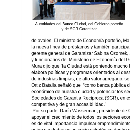
Autoridades del Banco Ciudad, del Gobierno porteño
y de SGR Garantizar
de avales. El ministro de Economía porteño, Mar
la nueva línea de préstamos y también particip
gerente general de Garantizar Sabina Ozomek, a
y funcionarios del Ministerio de Economía del 
Mura dijo que “la Ciudad está poniendo mucho fo
elabora políticas y programas orientados al desa
de industrias limpias, de alto valor agregado, s
Ortiz Batalla señaló que “como banca pública de
económico de nuestra ciudad y potenciar los sec
Sociedades de Garantía Recíproca (SGR), en est
competitiva y de gran accesibilidad.”
Por su parte, Darío Wasserman, presidente de G
apoyar el crecimiento de todos los sectores ec
es de vital importancia impulsar emprendimiento
quien sin dudas es un socio estratégico dentro 