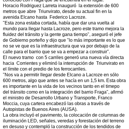
Horacio Rodriguez Larreta inauguró la extensión de 600
metros que abre Triunvirato, desde su actual fin en la
avenida
Elcano hasta Federico Lacroze.
"Esta zona estaba cortada, había que dar una vuelta al
mundo para llegar hasta Lacroze, pero este tramo mejora la
fluidez del tránsito y la gente gana tiempo", aseguró el jefe
de Gobierno porteño y dijo que "lo más importante es lo que
no se ve que es la infraestructura que va por debajo de la
calle para el barrio que se va a empezar a construir".
El nuevo tramo con 5 carriles generó una nueva vía directa
hacia Corrientes y eliminó la interrupción de Triunvirato en
el límite con el predio de los ferrocarriles.
"Nos va a permitir llegar desde Elcano a Lacroze en sólo
600 metros, algo que antes se hacía en un 1,5 km. Esta obra
es importante en la vida de los vecinos tanto en el timepo
del tránsito como en la integración del barrio Fraga", afirmó
el ministro de Desarrollo Urbano y Transporte, Franco
Moccia, cuya cartera encabezó las obras a través de
Autopistas de Buenos Aires (AUSA).
La obra incluyó el pavimento, la colocación de columnas de
iluminación LED, señales, veredas y forestación del terreno
en desuso y contempló la construcción de los tendidos de