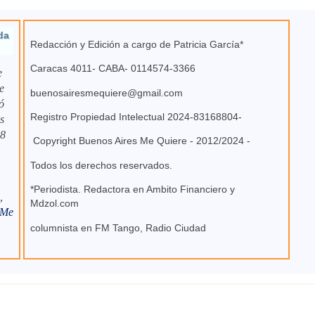
da
Redacción y Edición a cargo de Patricia García*
Caracas 4011- CABA- 0114574-3366
e
e
buenosairesmequiere@gmail.com
ó
Registro Propiedad Intelectual 2024-83168804-
s
 8
Copyright Buenos Aires Me Quiere - 2012/2024 -
Todos los derechos reservados.
*Periodista. Redactora en Ambito Financiero y
,
Mdzol.com
 Me
columnista en FM Tango, Radio Ciudad