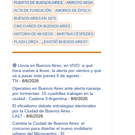
PUERTO DE BUENOS AIRES
ARROYO VEGA
ACTA DE FUNDACIÓN
AMORES DE ÉPOCA
BUENOS AIRES EN 1870
CINCO AÑOS EN BUENOS AIRES
HISTORIA DE MUSEOS
MARTINA CÉSPEDES
PLAZA LOREA
¿EXISTIÓ BUENOS AIRES?
🔴 Lluvia en Buenos Aires, en VIVO: a qué
hora vuelve a llover, la alerta por vientos y qué
va a pasar este jueves 6 de agosto -
TN
- 8/6/2026
Operativo en Buenos Aires ante alerta naranja
por tormentas: 15 cuadrillas trabajan en la
ciudad - Cadena 3 Argentina
- 8/6/2026
El oficialismo debate estrategias electorales
por la Ciudad de Buenos Aires -
LA17
- 8/6/2026
Cambia la Ciudad de Buenos Aires: el
concurso para diseñar el nuevo mobiliario
urbano del Microcentro - El