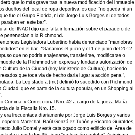
ideró que lo más grave tras la nueva modificación del inmueble
los dueños del local de ropa deportiva, es que “no queda ni un
que fue el Grupo Florida, ni de Jorge Luis Borges ni de todos
e paraban en este bar”.
itular del INADI dijo que falta información sobre el paradero de
e pertenecían a la Richmond.
 entonces Legisladora Lubertino había denunciado “maniobras
pedidos” en el bar. “Ganamos el juicio y el 1 de junio del 2012
spuso que no podría enajenarse, transferirse, modificarse o
inmueble de la Richmnod sin expresa y fundada autorización de
e Cultura de la Ciudad (hoy Ministerio de Cultura), haciendo
eresados que toda vía de hecho daría lugar a acción penal”,
iputada. La Legisladora (mc) definió lo sucedido con Richmond
a Ciudad, que es parte de la cultura popular, en un Shopping al
”.
 Criminal y Correccional Nro. 42 a cargo de la jueza María
cía de la Fiscalía Nro. 15.
y era frecuentada diariamente por Jorge Luis Borges y varios
 Leopoldo Marechal, Raúl González Tuñón y Ricardo Güiraldes,
quitecto Julio Domal y está catalogado como edificio del Área de
able y, por la ley 35, tiene “protección cautelar”. Asimismo,