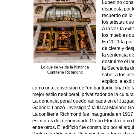
Lubertino cons
dispuesta por 
recuerdo de lo 
los artistas qu
A la vez la ext
los muebles qu
En 2011 la por
de cierre y des
la sentencia di
destruirse el 
Lo que se ve de la histórica
la Secretaria d
Confitería Richmond
saber a los int
explicó la exd
como una conversión de “un bar tradicional de l
mejor estilo neoliberal, privatizador de la cultura
La denuncia penal quedó radicada en el Juzgado
Gabriela Lanzó. Investigará la fiscal Mariana Gar
La confitería Richmond fue inaugurada en 1917 
escritores del denominado Grupo Florida como
entre otros. El edificio fue construido por el ar
Protección Histórica. Richmond es además bar not