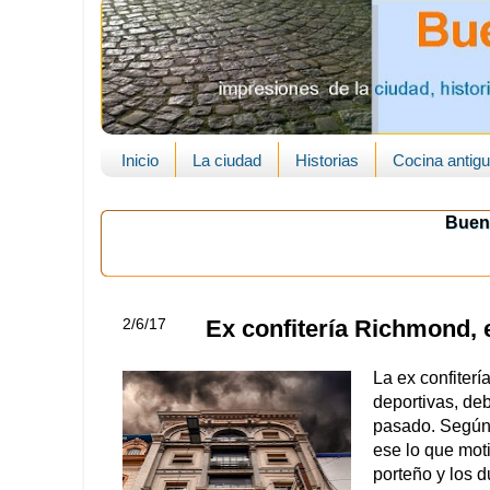
Inicio
La ciudad
Historias
Cocina antig
Buen
2/6/17
Ex confitería Richmond, e
La ex confiter
deportivas, deb
pasado. Según 
ese lo que mot
porteño y los d